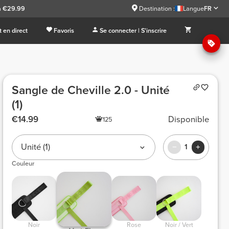
à €29.99
Destination :
Langue
FR
 en direct
Favoris
Se connecter | S'inscrire
Sangle de Cheville 2.0 - Unité
(1)
€14.99
Disponible
125
Unité (1)
1
Couleur
 Noir 
 Rose 
 Noir / Vert 