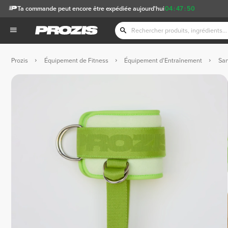
Ta commande peut encore être expédiée aujourd'hui
04
:
47
:
49
Prozis
Équipement de Fitness
Équipement d'Entraînement
San