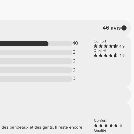
46 avis
Confort
40
4.9
Qualité
6
4.9
0
0
0
Confort
5
, des bandeaux et des gants. Il reste encore
Qualité