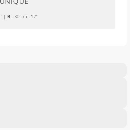
 UNIQUE
5"
|
B
- 30 cm - 12"