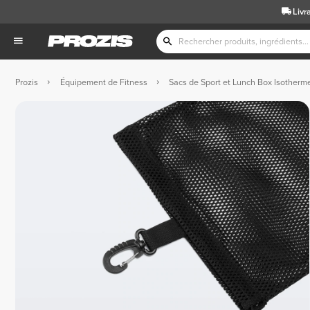
Livr
Prozis
Équipement de Fitness
Sacs de Sport et Lunch Box Isotherm