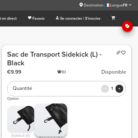
Destination :
Langue
FR
 en direct
Favoris
Se connecter | S'inscrire
Sac de Transport Sidekick (L) -
Black
€9.99
Disponible
83
Quantité
1
Option
 Sidekick (S) 