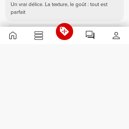
Un vrai délice. La texture, le goût : tout est
parfait
Caroline J.
2026-04-26
Flavor
Texture
Aspect
Excellent
Je n’avais jamais goûté avant. C’est vraiment
bon et ça change du goût du beurre de
cacahouète. Le goût de la pistache est
prononcé juste comme il faut.
Stephanie C.
2026-03-21