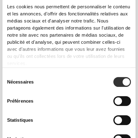
Les cookies nous permettent de personnaliser le contenu
et les annonces, d'offrir des fonctionnalités relatives aux
100 % PISTACHES
médias sociaux et d'analyser notre trafic. Nous
ENTIÈRES
partageons également des informations sur l'utilisation de
notre site avec nos partenaires de médias sociaux, de
GRILLÉES
publicité et d'analyse, qui peuvent combiner celles-ci
avec d'autres informations que vous leur avez fournies
SANS SEL
ou qu'ils ont collectées lors de votre utilisation de leurs
services.
SANS HUILE DE PALME
Sélection
SANS CONSERVATEURS NI ÉPAISSISSANTS
Nécessaires
du
AJOUTÉS
consentement
Préférences
VÉGÉTALIEN ET CÉTONIQUE
Statistiques