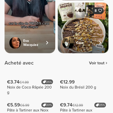
8
Eva
Caro
Wacquiez
Acheté avec
Voir tout
€3.74
€12.99
€4.99
25%
Noix de Coco Râpée 200
Noix du Brésil 200 g
g
€5.59
€9.74
€6.99
20%
€12.99
25%
Pâte à Tartiner aux Noix
Pâte à Tartiner aux