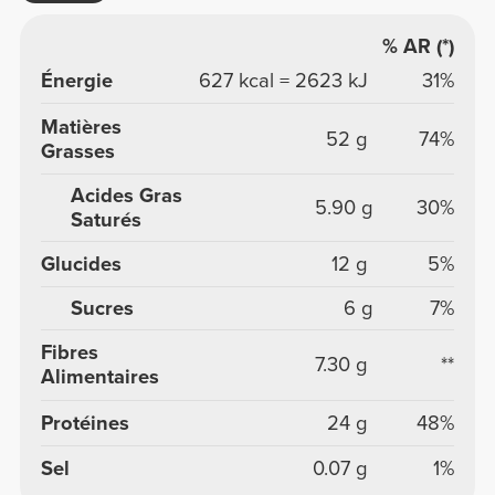
% AR (*)
Énergie
627 kcal = 2623 kJ
31%
Matières
52 g
74%
Grasses
Acides Gras
5.90 g
30%
Saturés
Glucides
12 g
5%
Sucres
6 g
7%
Fibres
7.30 g
**
Alimentaires
Protéines
24 g
48%
Sel
0.07 g
1%