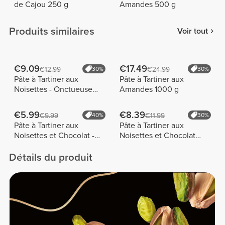
de Cajou 250 g
Amandes 500 g
Produits similaires
Voir tout
€9.09
€17.49
€12.99
30%
€24.99
30%
Pâte à Tartiner aux
Pâte à Tartiner aux
Noisettes - Onctueuse
Amandes 1000 g
250 g
€5.99
€8.39
€9.99
40%
€11.99
30%
Pâte à Tartiner aux
Pâte à Tartiner aux
Noisettes et Chocolat -
Noisettes et Chocolat
Croquante 250 g
Blanc - 250 g
Détails du produit