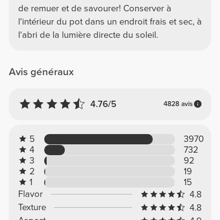
de remuer et de savourer! Conserver à
l'intérieur du pot dans un endroit frais et sec, à
l'abri de la lumière directe du soleil.
Avis généraux
4.76/5
4828 avis
5
3970
4
732
3
92
2
19
1
15
Flavor
4.8
Texture
4.8