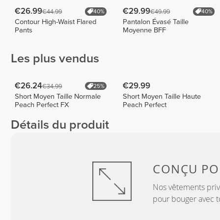
€26.99
€29.99
€44.99
€49.99
40%
40%
Contour High-Waist Flared
Pantalon Évasé Taille
Pants
Moyenne BFF
Les plus vendus
€26.24
€29.99
€34.99
25%
Short Moyen Taille Normale
Short Moyen Taille Haute
Peach Perfect FX
Peach Perfect
Détails du produit
CONÇU P
Nos vêtements privi
pour bouger avec to