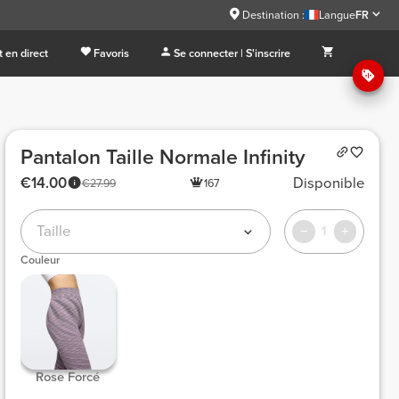
Destination :
Langue
FR
 en direct
Favoris
Se connecter | S'inscrire
Pantalon Taille Normale Infinity
€14.00
Disponible
€27.99
167
Taille
1
Couleur
 Rose Forcé 