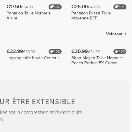
€17.50
€25.00
€34.99
€49.99
50%
50%
Pantalon Taille Normale
Pantalon Évasé Taille
Allure
Moyenne BFF
Voir tout
€23.99
€20.99
€39.99
€34.99
40%
40%
Legging taille haute Contour
Short Moyen Taille Normale
Peach Perfect FX Cotton
OUR
ÊTRE EXTENSIBLE
légient la compression et l'extensibilité
i.