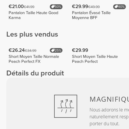
€21.00
€29.99
€41.99
€49.99
50%
40%
Pantalon Taille Haute Good
Pantalon Évasé Taille
Karma
Moyenne BFF
Les plus vendus
€26.24
€29.99
€34.99
25%
Short Moyen Taille Normale
Short Moyen Taille Haute
Peach Perfect FX
Peach Perfect
Détails du produit
MAGNIFIQ
Nous adorons le mo
naturellement resp
porter du tout.