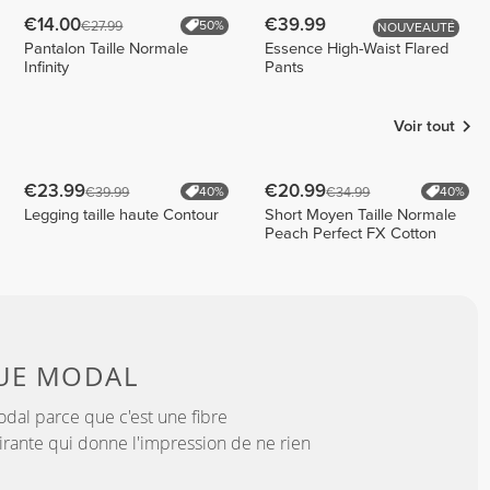
€14.00
€39.99
€27.99
50%
NOUVEAUTÉ
Pantalon Taille Normale
Essence High-Waist Flared
Infinity
Pants
Voir tout
€23.99
€20.99
€39.99
€34.99
40%
40%
Legging taille haute Contour
Short Moyen Taille Normale
Peach Perfect FX Cotton
UE MODAL
dal parce que c'est une fibre
irante qui donne l'impression de ne rien