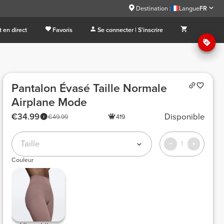
Destination :
Langue
FR
 en direct
Favoris
Se connecter | S'inscrire
Pantalon Évasé Taille Normale
Airplane Mode
€34.99
Disponible
€49.99
419
Taille
1
Couleur