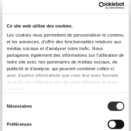
Ce site web utilise des cookies.
FAIT POUR BOUGER
Les cookies nous permettent de personnaliser le contenu
et les annonces, d'offrir des fonctionnalités relatives aux
Ample au niveau des hanches et fuselé au niveau
médias sociaux et d'analyser notre trafic. Nous
des jambes, ce pantalon est conçu pour bouger
partageons également des informations sur l'utilisation de
avec toi.
notre site avec nos partenaires de médias sociaux, de
publicité et d'analyse, qui peuvent combiner celles-ci
avec d'autres informations que vous leur avez fournies
ou qu'ils ont collectées lors de votre utilisation de leurs
services.
Sélection
UTILITAIRE
Nécessaires
du
consentement
Deux poches cargo faciles d'accès à l'avant, deux
poches latérales et une poche spéciale résistante à
Préférences
l'eau sur la cuisse gauche, parfaite pour protéger