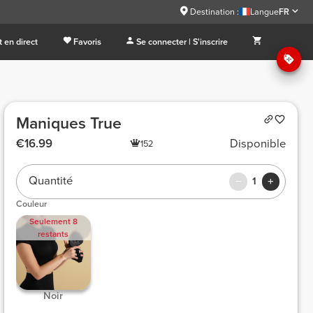
Destination :
Langue
FR
 en direct
Favoris
Se connecter | S'inscrire
Maniques True
€16.99
Disponible
152
Quantité
1
Couleur
Seulement 8
restants
 Noir 