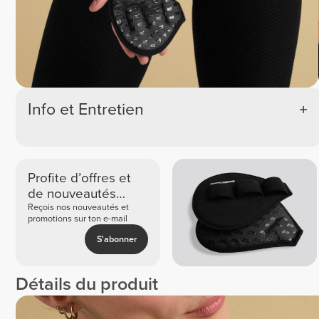
Info et Entretien
Profite d’offres et
de nouveautés
exclusives
Reçois nos nouveautés et
promotions sur ton e-mail
S'abonner
Détails du produit