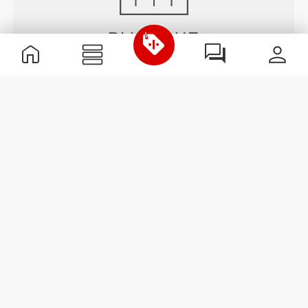
PLUS QUE
CE QUE L'ON VOIT
Une technologie de fibre spécialement développée
avec des propriétés d'évacuation de l'humidité qui
t'aide à rester au sec et confortable.
CONÇU AVEC LA
TECHNOLOGIE
REVOKNIT