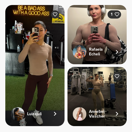
1
Rafaela
Echeli
Annebel
Luizajuli
Visscher