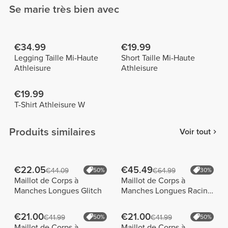
Se marie très bien avec
€34.99
€19.99
Legging Taille Mi-Haute
Short Taille Mi-Haute
Athleisure
Athleisure
€19.99
T-Shirt Athleisure W
Produits similaires
Voir tout
€22.05
€45.49
€44.09
50%
€64.99
30%
Maillot de Corps à
Maillot de Corps à
Manches Longues Glitch
Manches Longues Racing
Stripes
€21.00
€21.00
€41.99
50%
€41.99
50%
Maillot de Corps à
Maillot de Corps à