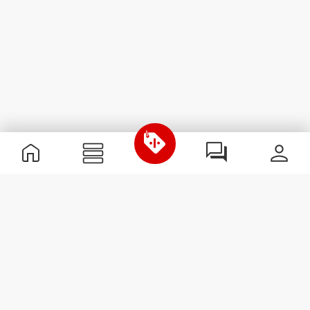
Informations utiles
Rejoignez notre équipe
Devient Partenaire
Termes & Conditions
Service Clients
S'abonner à la Newsletter
Reçois des actualités et des
promotions dans ta boîte