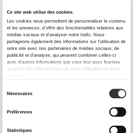
Ce site web utilise des cookies.
POITRINE
TAILLE
HANCHES
TAILLE
Les cookies nous permettent de personnaliser le contenu
(cm)/(in)
(cm)/(in)
(cm)/(in)
et les annonces, d'offrir des fonctionnalités relatives aux
82 - 90
médias sociaux et d'analyser notre trafic. Nous
74 - 82
56 - 64
XS
32"
- 35"
5/16
partageons également des informations sur l'utilisation de
29"
- 32"
22"
- 25"
1/8
5/16
1/8
1/4
7/16
notre site avec nos partenaires de médias sociaux, de
publicité et d'analyse, qui peuvent combiner celles-ci
82 - 90
64 - 72
90 - 98
avec d'autres informations que vous leur avez fournies
S
32"
- 35"
5/16
25"
- 28"
35"
- 38"
1/4
3/8
7/16
5/8
ou qu'ils ont collectées lors de votre utilisation de leurs
7/16
services.
90 - 98
72 - 80
98 - 106
M
35"
- 38"
28"
- 31"
38"
- 41"
7/16
5/8
3/8
1/2
5/8
3/4
Sélection
Nécessaires
du
98 - 108
80 - 88
106 - 116
consentement
L
38"
- 41"
31"
- 34"
41"
- 45"
5/8
3/4
1/2
5/8
3/4
3/4
Préférences
108 - 118
88 - 96
116 - 126
XL
41"
- 45"
34"
- 37"
45"
- 49"
3/4
3/4
5/8
3/4
3/4
5/8
Statistiques