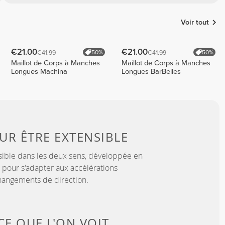
Voir tout
€21.00
€21.00
€41.99
€41.99
50%
50%
Maillot de Corps à Manches
Maillot de Corps à Manches
Longues Machina
Longues BarBelles
OUR
ÊTRE EXTENSIBLE
sible dans les deux sens, développée en
 pour s'adapter aux accélérations
hangements de direction.
CE QUE L'ON VOIT