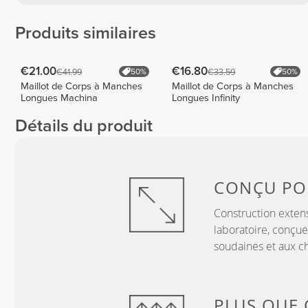
Produits similaires
€21.00
€16.80
€41.99
€33.59
50%
50%
Maillot de Corps à Manches
Maillot de Corps à Manches
Longues Machina
Longues Infinity
Détails du produit
CONÇU P
Construction exten
laboratoire, conçue
soudaines et aux c
PLUS QUE