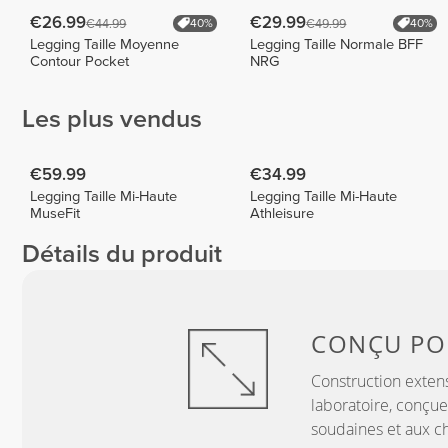
€26.99
€29.99
€44.99
€49.99
40%
40%
Legging Taille Moyenne
Legging Taille Normale BFF
Contour Pocket
NRG
Les plus vendus
€59.99
€34.99
Legging Taille Mi-Haute
Legging Taille Mi-Haute
MuseFit
Athleisure
Détails du produit
CONÇU P
Construction exten
laboratoire, conçue
soudaines et aux c