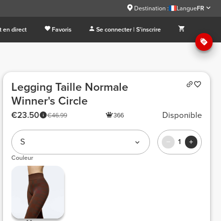
Destination :
Langue
FR
 en direct
Favoris
Se connecter | S'inscrire
Legging Taille Normale
Winner's Circle
€23.50
Disponible
€46.99
366
S
1
Couleur