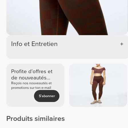
Info et Entretien
Profite d’offres et
de nouveautés
exclusives
Reçois nos nouveautés et
promotions sur ton e-mail
S'abonner
Produits similaires