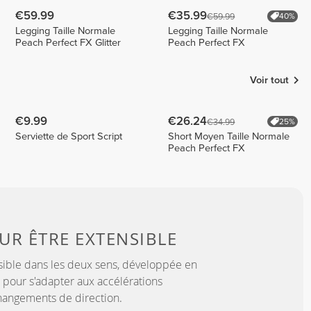
€59.99
€35.99
€59.99
40%
Legging Taille Normale
Legging Taille Normale
Peach Perfect FX Glitter
Peach Perfect FX
Voir tout
€9.99
€26.24
€34.99
25%
Serviette de Sport Script
Short Moyen Taille Normale
Peach Perfect FX
OUR
ÊTRE EXTENSIBLE
sible dans les deux sens, développée en
 pour s'adapter aux accélérations
hangements de direction.