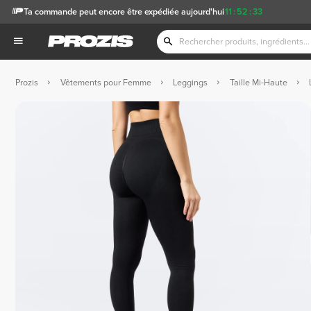
Ta commande peut encore être expédiée aujourd'hui
11
:
52
:
33
Prozis
Vêtements pour Femme
Leggings
Taille Mi-Haute