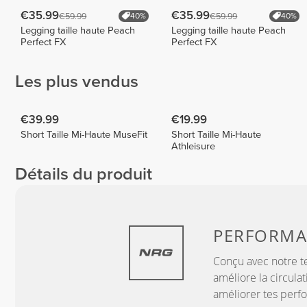
€35.99
€35.99
€59.99
€59.99
40%
40%
Legging taille haute Peach
Legging taille haute Peach
Perfect FX
Perfect FX
Les plus vendus
€39.99
€19.99
Short Taille Mi-Haute MuseFit
Short Taille Mi-Haute
Athleisure
Détails du produit
PERFORM
Conçu avec notre t
améliore la circulat
améliorer tes perf