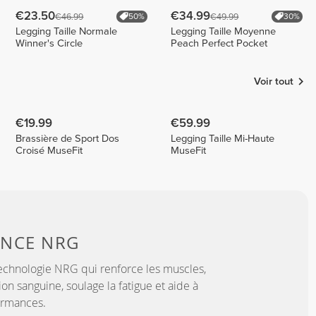
€23.50
€34.99
€46.99
€49.99
50%
30%
Legging Taille Normale
Legging Taille Moyenne
Winner's Circle
Peach Perfect Pocket
Voir tout
€19.99
€59.99
Brassière de Sport Dos
Legging Taille Mi-Haute
Croisé MuseFit
MuseFit
ANCE
NRG
echnologie NRG qui renforce les muscles,
ion sanguine, soulage la fatigue et aide à
ormances.