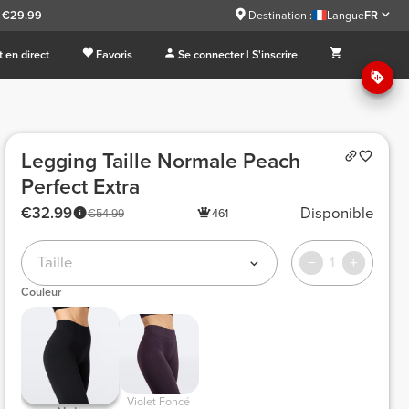
à €29.99
Destination :
Langue
FR
 en direct
Favoris
Se connecter | S'inscrire
Legging Taille Normale Peach
Perfect Extra
€32.99
Disponible
€54.99
461
Taille
1
Couleur
 Violet Foncé 