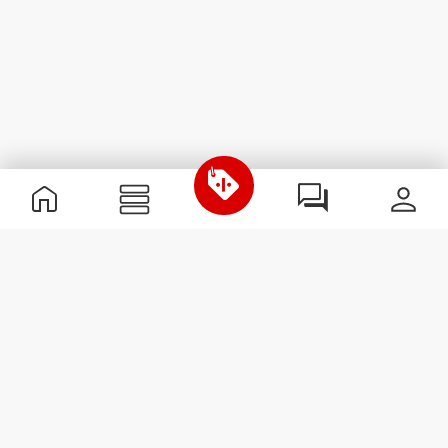
Informations utiles
Rejoignez notre équipe
Devient Partenaire
Termes & Conditions
Service Clients
S'abonner à la Newsletter
Reçois des actualités et des
promotions dans ta boîte
mail.