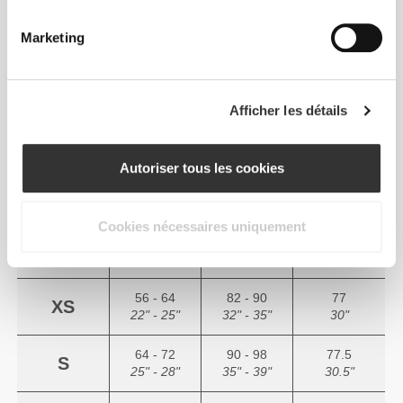
Totale liberté de mouvement. Ton
Marketing
option confortable et facile pour un
look décontracté.
Afficher les détails
TAILLE RECOMMANDÉE SELON
Autoriser tous les cookies
VOS MESURES CORPORELLES
Cookies nécessaires uniquement
(cm)
(in)
56 - 64
82 - 90
77
XS
22" - 25"
32" - 35"
30"
64 - 72
90 - 98
77.5
S
25" - 28"
35" - 39"
30.5"