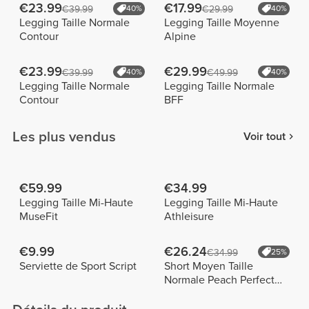
€23.99
€17.99
€39.99
40%
€29.99
40%
Legging Taille Normale
Legging Taille Moyenne
Contour
Alpine
€23.99
€29.99
€39.99
40%
€49.99
40%
Legging Taille Normale
Legging Taille Normale
Contour
BFF
Les plus vendus
Voir tout
€59.99
€34.99
Legging Taille Mi-Haute
Legging Taille Mi-Haute
MuseFit
Athleisure
€9.99
€26.24
€34.99
25%
Serviette de Sport Script
Short Moyen Taille
Normale Peach Perfect
FX