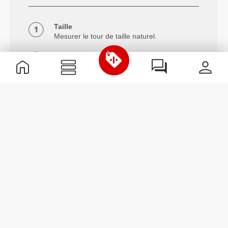
Taille
Mesurer le tour de taille naturel.
Hanches
Mesurer autour de la partie la plus large
des hanches.
Entrejambe
Mesurer de l'entrejambe au bas de la
cheville.
Info et Entretien
Avec sa taille suffisamment haute pour offrir un
maintien, le Legging Taille Normale Falcon restera en