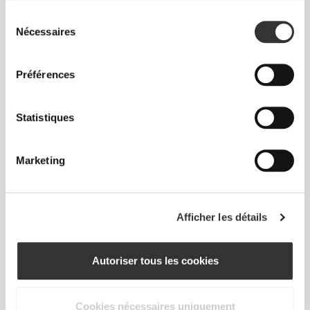
Sélection
Nécessaires
du
consentement
Préférences
PLUS QU'IL N'Y PARAÎT
Statistiques
Une technologie de fibre spécialement développée
avec des propriétés d'évacuation de l'humidité qui
t'aide à rester au sec et confortable.
Marketing
Afficher les détails
CONÇU AVEC LA
TECHNOLOGIE
REVOKNIT
Autoriser tous les cookies
Cookies nécessaires uniquement