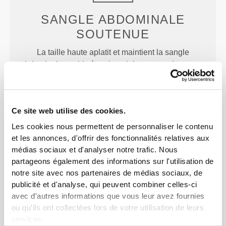
SANGLE ABDOMINALE
SOUTENUE
La taille haute aplatit et maintient la sangle
abdominale et aide à maintenir le tout en place pour
que tu ne montres rien.
Ce site web utilise des cookies.
Les cookies nous permettent de personnaliser le contenu
et les annonces, d'offrir des fonctionnalités relatives aux
médias sociaux et d'analyser notre trafic. Nous
CHANGER LA DONNE
partageons également des informations sur l'utilisation de
notre site avec nos partenaires de médias sociaux, de
Vêtement conçu avec des zones de ventilation et de
publicité et d'analyse, qui peuvent combiner celles-ci
maintien à des endroits stratégiques pour t'apporter
avec d'autres informations que vous leur avez fournies
plus de fraîcheur et de confort pendant
ou qu'ils ont collectées lors de votre utilisation de leurs
l'entraînement.
services.