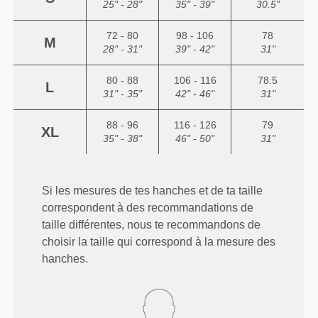
25" - 28"
35" - 39"
30.5"
72 - 80
98 - 106
78
M
28" - 31"
39" - 42"
31"
80 - 88
106 - 116
78.5
L
31" - 35"
42" - 46"
31"
88 - 96
116 - 126
79
XL
35" - 38"
46" - 50"
31"
Si les mesures de tes hanches et de ta taille
correspondent à des recommandations de
taille différentes, nous te recommandons de
choisir la taille qui correspond à la mesure des
hanches.