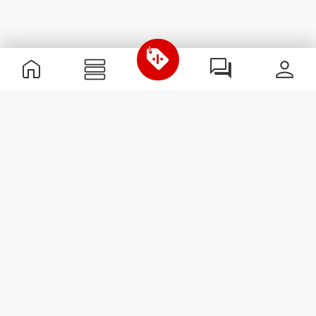
Informations utiles
Rejoignez notre équipe
Devient Partenaire
Termes & Conditions
Service Clients
S'abonner à la Newsletter
Reçois des actualités et des
promotions dans ta boîte
mail.
S'abonner
#ExceedYourself