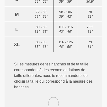
25" - 28"
35" - 39"
30.5"
72 - 80
98 - 106
78
M
28" - 31"
39" - 42"
31"
80 - 88
106 - 116
78.5
L
31" - 35"
42" - 46"
31"
88 - 96
116 - 126
79
XL
35" - 38"
46" - 50"
31"
Si les mesures de tes hanches et de ta taille
correspondent à des recommandations de
taille différentes, nous te recommandons de
choisir la taille qui correspond à la mesure des
hanches.