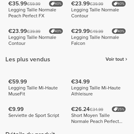
€35.99
€23.99
€59.99
40%
€39.99
40%
Legging Taille Normale
Legging Taille Normale
Peach Perfect FX
Contour
€23.99
€29.99
€39.99
40%
€49.99
40%
Legging Taille Normale
Legging Taille Normale
Contour
Falcon
Les plus vendus
Voir tout
€59.99
€34.99
Legging Taille Mi-Haute
Legging Taille Mi-Haute
MuseFit
Athleisure
€9.99
€26.24
€34.99
25%
Serviette de Sport Script
Short Moyen Taille
Normale Peach Perfect
FX