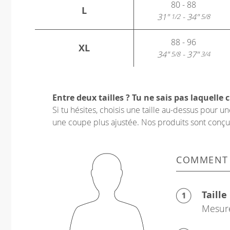
80 - 88
L
31"
- 34"
1/2
5/8
88 - 96
XL
34"
- 37"
5/8
3/4
Entre deux tailles ? Tu ne sais pas laquelle c
Si tu hésites, choisis une taille au-dessus pour 
une coupe plus ajustée. Nos produits sont conçus p
COMMENT
Taille
Mesure