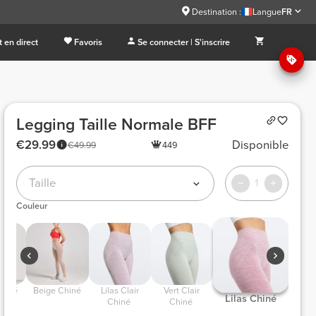
Destination :
Langue
FR
 en direct
Favoris
Se connecter | S'inscrire
Legging Taille Normale BFF
€29.99
Disponible
€49.99
449
Taille
1
Couleur
Chiné 
 Beige Chiné 
 Lilas Clair 
 Vert Clair 
 Lilas Chiné 
Chiné 
Chiné 