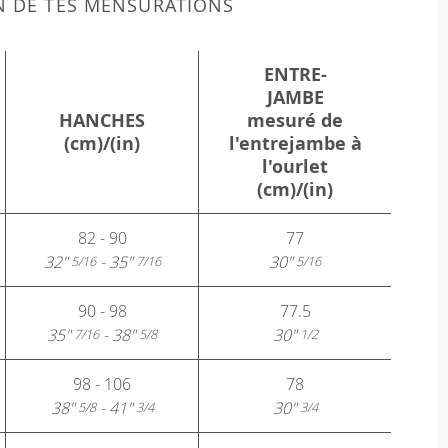
N DE TES MENSURATIONS
ENTRE-
JAMBE
HANCHES
mesuré de
(cm)/(in)
l'entrejambe à
l'ourlet
(cm)/(in)
82 - 90
77
32"
- 35"
30"
5/16
7/16
5/16
90 - 98
77.5
35"
- 38"
30"
7/16
5/8
1/2
98 - 106
78
38"
- 41"
30"
5/8
3/4
3/4