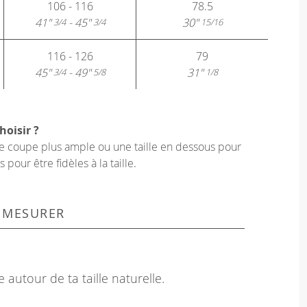
106 - 116
78.5
41"
- 45"
30"
3/4
3/4
15/16
116 - 126
79
45"
- 49"
31"
3/4
5/8
1/8
hoisir ?
une coupe plus ample ou une taille en dessous pour
our être fidèles à la taille.
 MESURER
 autour de ta taille naturelle.