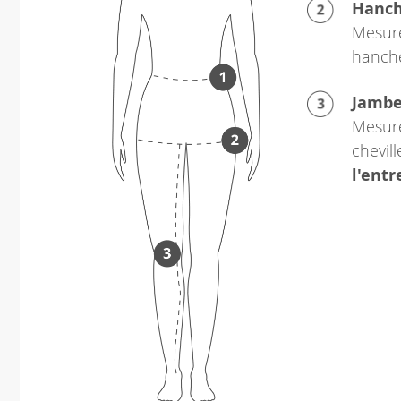
Hanc
Mesure
hanch
Jamb
Mesure
chevil
l'ent