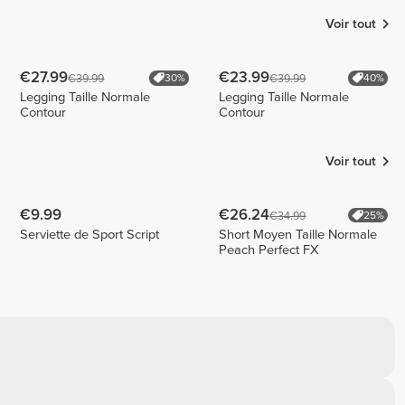
Voir tout
€27.99
€23.99
€39.99
€39.99
30%
40%
Legging Taille Normale
Legging Taille Normale
Contour
Contour
Voir tout
€9.99
€26.24
€34.99
25%
Serviette de Sport Script
Short Moyen Taille Normale
Peach Perfect FX