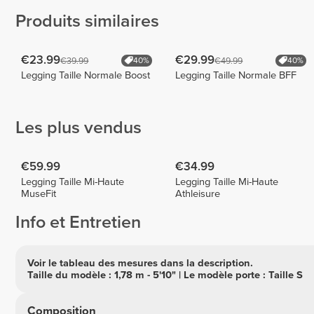
Produits similaires
€23.99
€29.99
€39.99
€49.99
40%
40%
Legging Taille Normale Boost
Legging Taille Normale BFF
Les plus vendus
€59.99
€34.99
Legging Taille Mi-Haute
Legging Taille Mi-Haute
MuseFit
Athleisure
Info et Entretien
Voir le tableau des mesures dans la description.
Taille du modèle : 1,78 m - 5'10" | Le modèle porte : Taille S
Composition