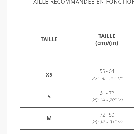
TAILLE RECOMMANDÉE EN FONCTIO
TAILLE
TAILLE
(cm)/(in)
56 - 64
XS
22"
- 25"
1/8
1/4
64 - 72
S
25"
- 28"
1/4
3/8
72 - 80
M
28"
- 31"
3/8
1/2