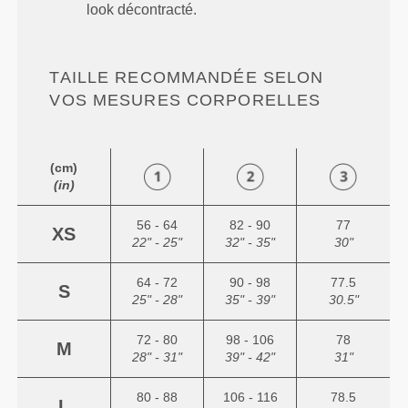
look décontracté.
TAILLE RECOMMANDÉE SELON
VOS MESURES CORPORELLES
(cm)
(in)
56 - 64
82 - 90
77
XS
22" - 25"
32" - 35"
30"
64 - 72
90 - 98
77.5
S
25" - 28"
35" - 39"
30.5"
72 - 80
98 - 106
78
M
28" - 31"
39" - 42"
31"
80 - 88
106 - 116
78.5
L