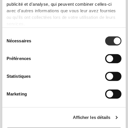
publicité et d'analyse, qui peuvent combiner celles-ci
L'absence d'étiquettes cousues vient renforcer la
avec d'autres informations que vous leur avez fournies
sensation de confort en évitant les frottements
ou qu'ils ont collectées lors de votre utilisation de leurs
contre la peau.
services.
Sélection
CONSEILS POUR LES TAILLES
Nécessaires
du
consentement
Préférences
Cet article
Près du corps
Statistiques
Marketing
Afficher les détails