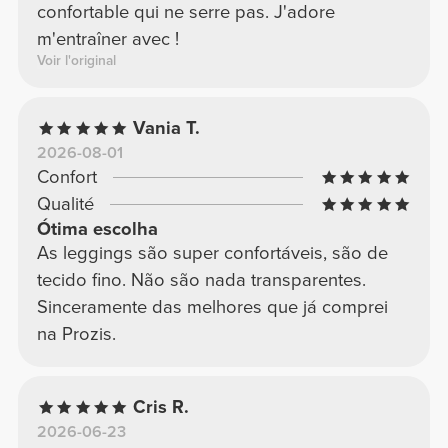
confortable qui ne serre pas. J'adore
m'entraîner avec !
Voir l'original
Vania T.
2026-08-01
Confort
Qualité
Ótima escolha
As leggings são super confortáveis, são de
tecido fino. Não são nada transparentes.
Sinceramente das melhores que já comprei
na Prozis.
Cris R.
2026-06-23