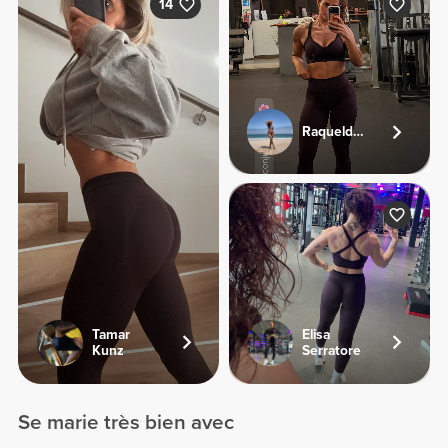
14
Raqueldcunha
Tamar
Elisa
Kunz
Serratore
Se marie très bien avec