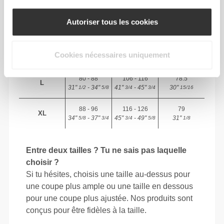
64 - 72
90 - 98
77.5
Autoriser tous les cookies
S
25"
- 28"
35"
- 38"
30"
1/4
3/8
7/16
5/8
1/2
72 - 80
98 - 106
78
M
Cookies nécessaires uniquement
28"
- 31"
38"
- 41"
30"
3/8
1/2
5/8
3/4
3/4
80 - 88
106 - 116
78.5
L
31"
- 34"
41"
- 45"
30"
1/2
5/8
3/4
3/4
15/16
88 - 96
116 - 126
79
XL
34"
- 37"
45"
- 49"
31"
5/8
3/4
3/4
5/8
1/8
Entre deux tailles ? Tu ne sais pas laquelle
choisir ?
Si tu hésites, choisis une taille au-dessus pour
une coupe plus ample ou une taille en dessous
pour une coupe plus ajustée. Nos produits sont
conçus pour être fidèles à la taille.