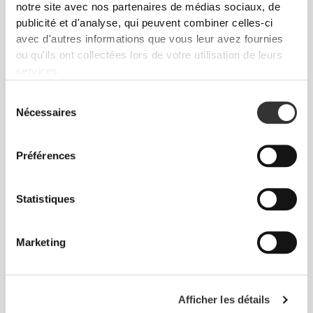
notre site avec nos partenaires de médias sociaux, de
publicité et d'analyse, qui peuvent combiner celles-ci
avec d'autres informations que vous leur avez fournies
ou qu'ils ont collectées lors de votre utilisation de leurs
Liberté totale de mouvement. Une coupe
services.
confortable et décontractée pour un look casual.
Sélection
Nécessaires
du
TAILLE RECOMMANDÉE EN FONCTION DE
consentement
TES MENSURATIONS
Préférences
ENTRE-
Statistiques
JAMBE
TAILLE
HANCHES
mesuré de
TAILLE
(cm)/(in)
(cm)/(in)
l'entrejambe à
l'ourlet
Marketing
(cm)/(in)
82 - 90
56 - 64
77
XS
32"
- 35"
5/16
Afficher les détails
22"
- 25"
30"
1/8
1/4
5/16
7/16