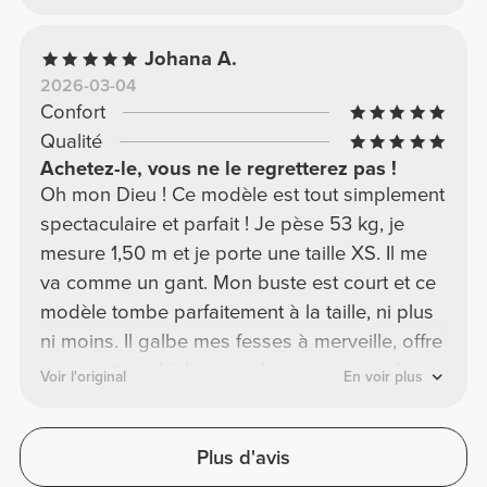
Johana A.
2026-03-04
Confort
Qualité
Achetez-le, vous ne le regretterez pas !
Oh mon Dieu ! Ce modèle est tout simplement
spectaculaire et parfait ! Je pèse 53 kg, je
mesure 1,50 m et je porte une taille XS. Il me
va comme un gant. Mon buste est court et ce
modèle tombe parfaitement à la taille, ni plus
ni moins. Il galbe mes fesses à merveille, offre
un maintien idéal tout en laissant apparaître
Voir l'original
En voir plus
mes muscles ! Mesdames, je vous le
recommande chaudement ! Je l'ai dans toutes
Plus d'avis
les couleurs !!!