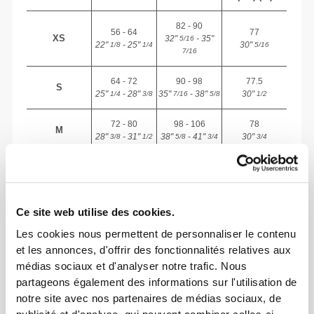
82 - 90
56 - 64
77
XS
32"
- 35"
5/16
22"
- 25"
30"
1/8
1/4
5/16
7/16
64 - 72
90 - 98
77.5
S
25"
- 28"
35"
- 38"
30"
1/4
3/8
7/16
5/8
1/2
72 - 80
98 - 106
78
M
28"
- 31"
38"
- 41"
30"
3/8
1/2
5/8
3/4
3/4
80 - 88
106 - 116
78.5
L
31"
- 34"
41"
- 45"
30"
1/2
5/8
3/4
3/4
15/16
88 - 96
116 - 126
79
Ce site web utilise des cookies.
XL
34"
- 37"
45"
- 49"
31"
5/8
3/4
3/4
5/8
1/8
Les cookies nous permettent de personnaliser le contenu
et les annonces, d'offrir des fonctionnalités relatives aux
médias sociaux et d'analyser notre trafic. Nous
Entre deux tailles ? Tu ne sais pas laquelle
partageons également des informations sur l'utilisation de
choisir ?
notre site avec nos partenaires de médias sociaux, de
Si tu hésites, choisis une taille au-dessus pour