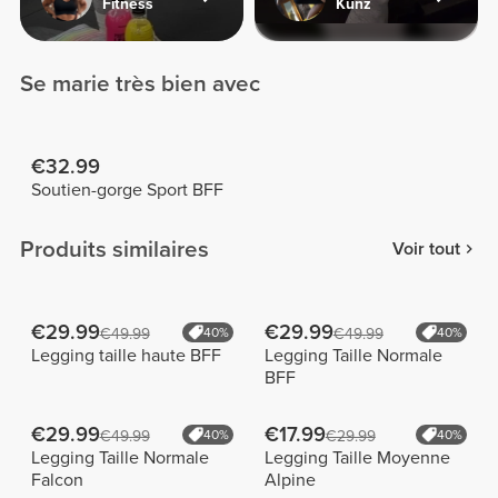
Fitness
Kunz
Se marie très bien avec
€32.99
Soutien-gorge Sport BFF
Produits similaires
Voir tout
€29.99
€29.99
€49.99
40%
€49.99
40%
Legging taille haute BFF
Legging Taille Normale
BFF
€29.99
€17.99
€49.99
40%
€29.99
40%
Legging Taille Normale
Legging Taille Moyenne
Falcon
Alpine