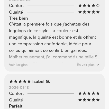
Confort
Qualité
Très bien
C'était la première fois que j'achetais des
leggings de ce style. La couleur est
magnifique, la qualité est bonne et ils offrent
une compression confortable, idéale pour
celles qui aiment se sentir bien gainées.
Malheureusement, j'ai commandé une taille S,
mais je vais l'échanger contre une taille M (je
Voir l'original
En voir plus
pèse 53 kg, mesure 1,64 m, mon tour de taille
est de 67 cm et mon tour de hanches de 96
Isabel G.
cm).
2026-01-18
Confort
Qualité
Parfait