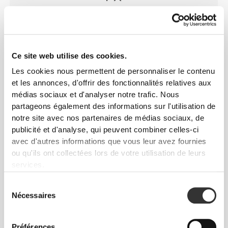
Tissu spécial en nid d'abeille qui ajoute un effet de
camouflage rassurant, pour un confort accru et une
couverture constante.
Ce site web utilise des cookies.
Les cookies nous permettent de personnaliser le contenu
et les annonces, d'offrir des fonctionnalités relatives aux
médias sociaux et d'analyser notre trafic. Nous
partageons également des informations sur l'utilisation de
notre site avec nos partenaires de médias sociaux, de
AIRMOTION
publicité et d'analyse, qui peuvent combiner celles-ci
avec d'autres informations que vous leur avez fournies
Notre fibre la plus fraîche, la plus légère et la plus
ou qu'ils ont collectées lors de votre utilisation de leurs
soyeuse, conçue pour favoriser l'évaporation de la
services.
transpiration et l'entrée d'un air frais et sec.
Sélection
Nécessaires
du
consentement
Préférences