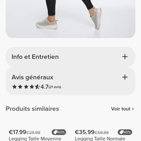
Info et Entretien
Avis généraux
4.7
(21 avis)
Produits similaires
Voir tout
€17.99
€35.99
€29.99
40%
€59.99
40%
Legging Taille Moyenne
Legging Taille Normale