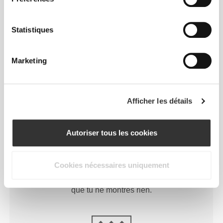
CONÇU POUR
ÊTRE
Statistiques
EXTENSIBLE
Nos vêtements privilégient la compression et
Marketing
l'extensibilité et sont conçus pour bouger avec toi.
Afficher les détails
Autoriser tous les cookies
CENTRÉ SUR
L'ESSENTIEL
Cookies nécessaires uniquement
La taille haute aplatit et maintient la sangle
abdominale et aide à maintenir le tout en place pour
que tu ne montres rien.