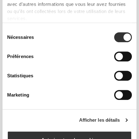
avec d'autres informations que vous leur avez fournies
Sans étiquettes cousues
ou qu'ils ont collectées lors de votre utilisation de leurs
services.
Nos vêtements sont synonymes de confort. Nous
avons opté pour une approche qui laisse une réelle
Sélection
empreinte sur nos vêtements : le sans coutures !
Nécessaires
du
L'absence d'étiquettes cousues vient renforcer la
consentement
sensation de confort en évitant les frottements
Préférences
contre la peau.
Statistiques
CONSEILS POUR LES TAILLES
Marketing
Cet article
Près du corps
Afficher les détails