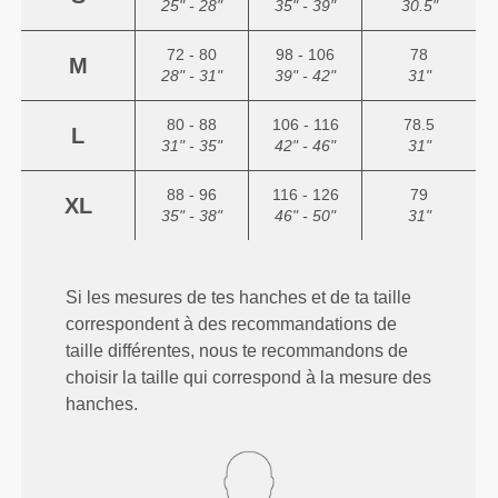
25" - 28"
35" - 39"
30.5"
72 - 80
98 - 106
78
M
28" - 31"
39" - 42"
31"
80 - 88
106 - 116
78.5
L
31" - 35"
42" - 46"
31"
88 - 96
116 - 126
79
XL
35" - 38"
46" - 50"
31"
Si les mesures de tes hanches et de ta taille
correspondent à des recommandations de
taille différentes, nous te recommandons de
choisir la taille qui correspond à la mesure des
hanches.