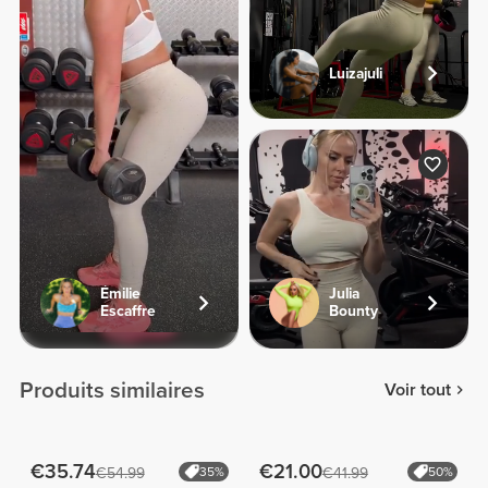
Luizajuli
Émilie
Julia
Escaffre
Bounty
Produits similaires
Voir tout
€35.74
€21.00
€54.99
35%
€41.99
50%