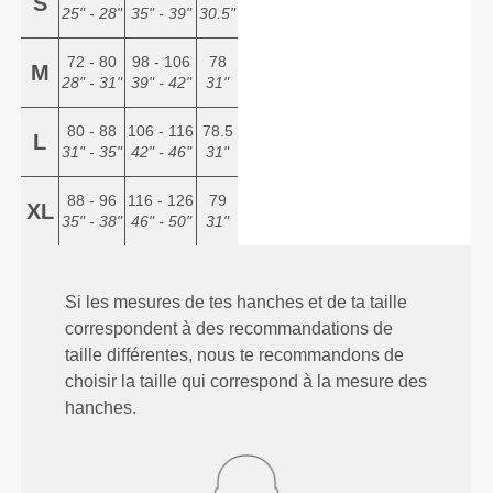
S
25" - 28"
35" - 39"
30.5"
72 - 80
98 - 106
78
M
28" - 31"
39" - 42"
31"
80 - 88
106 - 116
78.5
L
31" - 35"
42" - 46"
31"
88 - 96
116 - 126
79
XL
35" - 38"
46" - 50"
31"
Si les mesures de tes hanches et de ta taille
correspondent à des recommandations de
taille différentes, nous te recommandons de
choisir la taille qui correspond à la mesure des
hanches.