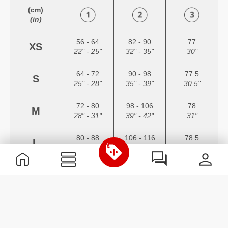
(cm)
(in)
56 - 64
82 - 90
77
XS
22" - 25"
32" - 35"
30"
64 - 72
90 - 98
77.5
S
25" - 28"
35" - 39"
30.5"
72 - 80
98 - 106
78
M
28" - 31"
39" - 42"
31"
80 - 88
106 - 116
78.5
L
31" - 35"
42" - 46"
31"
88 - 96
116 - 126
79
XL
35" - 38"
46" - 50"
31"
Si les mesures de tes hanches et de ta taille