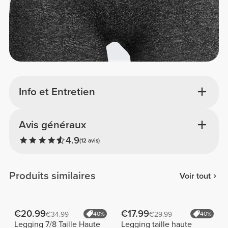
Info et Entretien
Avis généraux
4.9
(12 avis)
Produits similaires
Voir tout
€20.99
€17.99
€34.99
40%
€29.99
40%
Legging 7/8 Taille Haute
Legging taille haute