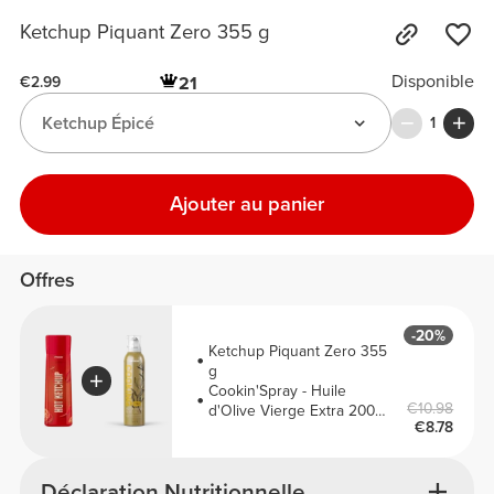
Ketchup Piquant Zero 355 g
Disponible
21
€2.99
Ketchup Épicé
1
Ajouter au panier
Offres
-20%
Ketchup Piquant Zero 355
g
Cookin'Spray - Huile
€10.98
d'Olive Vierge Extra 200
€8.78
ml
Déclaration Nutritionnelle