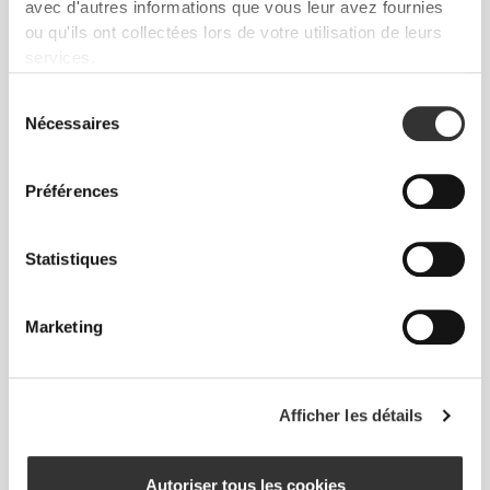
avec d'autres informations que vous leur avez fournies
poivre, les gousses d'ail et le jus de
ou qu'ils ont collectées lors de votre utilisation de leurs
citron. Réserve.
services.
Verse l'œuf battu dans une assiette et les
Sélection
graines de lin moulues dans une autre.
Nécessaires
du
Trempe la viande dans l'œuf, puis dans
consentement
les graines, et place-la dans un plat allant
au four.
Préférences
Enfourne pendant environ 20 minutes, en
Statistiques
retournant les tranches à mi-cuisson.
Coupe en morceaux et sers avec le
Ketchup Piquant Zero de Prozis.
Marketing
Afficher les détails
Autoriser tous les cookies