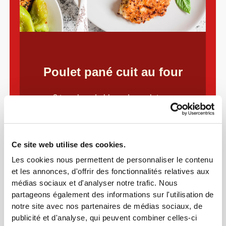
Poulet pané cuit au four
2 tranches de blanc de poulet
Le jus d'un citron
1 œuf
Sel au goût
Ce site web utilise des cookies.
Poivre au goût
Les cookies nous permettent de personnaliser le contenu
et les annonces, d'offrir des fonctionnalités relatives aux
2 gousses d'ail
médias sociaux et d'analyser notre trafic. Nous
Graines de lin au goût
partageons également des informations sur l'utilisation de
notre site avec nos partenaires de médias sociaux, de
Dépose les tranches de poulet dans une
publicité et d'analyse, qui peuvent combiner celles-ci
assiette et assaisonne-les avec le sel, le