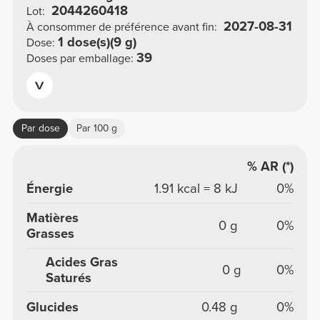
2044260418
Lot:
2027-08-31
À consommer de préférence avant fin:
1 dose(s)(9 g)
Dose:
39
Doses par emballage:
Par dose
Par 100 g
% AR (*)
Énergie
1.91 kcal = 8 kJ
0%
Matières
0 g
0%
Grasses
Acides Gras
0 g
0%
Saturés
Glucides
0.48 g
0%