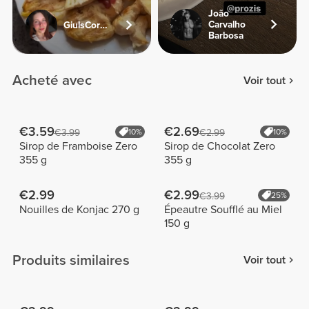
João
Carvalho
GiulsCordara
Barbosa
Acheté avec
Voir tout
€3.59
€2.69
€3.99
10%
€2.99
10%
Sirop de Framboise Zero
Sirop de Chocolat Zero
355 g
355 g
€2.99
€2.99
€3.99
25%
Nouilles de Konjac 270 g
Épeautre Soufflé au Miel
150 g
Produits similaires
Voir tout