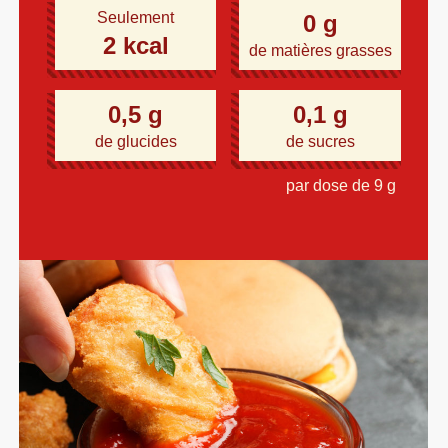
Seulement
0 g
2 kcal
de matières grasses
0,5 g
0,1 g
de glucides
de sucres
par dose de 9 g