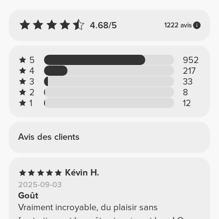
4.68/5
1222 avis
5
952
4
217
3
33
2
8
1
12
Avis des clients
Kévin H.
2025-09-03
Goût
Vraiment incroyable, du plaisir sans