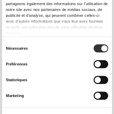
partageons également des informations sur l'utilisation de
TUNNEL
notre site avec nos partenaires de médias sociaux, de
THERMIQUE
publicité et d'analyse, qui peuvent combiner celles-ci
avec d'autres informations que vous leur avez fournies
Doté d'une ouverture facile d'accès de chaque côté
ou qu'ils ont collectées lors de votre utilisation de leurs
et d'un tunnel isolé, ce sac est conçu pour contenir
tous tes repas, snacks et boissons pour la journée.
services.
Sélection
Nécessaires
du
consentement
Préférences
UTILISATION
Statistiques
QUOTIDIENNE
Marketing
Le fourre-tout Befit offre beaucoup d'espace, y
compris un compartiment pour ordinateur portable
de 16", afin que tu puisses transporter tout ton
équipement d'entraînement, tes essentiels du