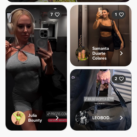
7
1
Samanta
Duarte
Colares
2
Julia
LEOBODYFITNESS
Bounty