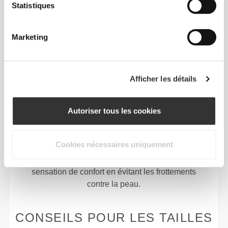
NOTRE ÉTIQUETTE EST
Statistiques
TON CONFORT.
Marketing
Afficher les détails
Sans étiquettes cousues
Autoriser tous les cookies
Nos vêtements sont synonymes de confort. Nous
avons opté pour une approche qui laisse une réelle
Cookies nécessaires uniquement
empreinte sur nos vêtements : le sans coutures !
L'absence d'étiquettes cousues vient renforcer la
sensation de confort en évitant les frottements
contre la peau.
CONSEILS POUR LES TAILLES