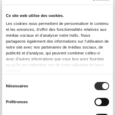
PoliStretch© te garde au sec et au frais et permet
une grande liberté de mouvement.
Ce site web utilise des cookies.
Les cookies nous permettent de personnaliser le contenu
et les annonces, d'offrir des fonctionnalités relatives aux
CARACTÉRISTIQUES DU
médias sociaux et d'analyser notre trafic. Nous
PRODUIT
partageons également des informations sur l'utilisation de
notre site avec nos partenaires de médias sociaux, de
publicité et d'analyse, qui peuvent combiner celles-ci
avec d'autres informations que vous leur avez fournies
ou qu'ils ont collectées lors de votre utilisation de leurs
services.
Sélection
SANS OUVERTURES POUR COUSSINETS
Nécessaires
du
consentement
Préférences