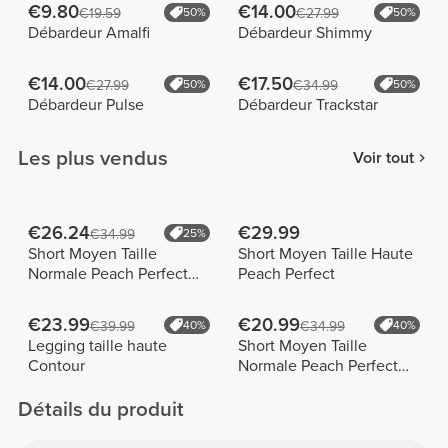
€9.80
€14.00
€19.59
50%
€27.99
50%
Débardeur Amalfi
Débardeur Shimmy
€14.00
€17.50
€27.99
50%
€34.99
50%
Débardeur Pulse
Débardeur Trackstar
Les plus vendus
Voir tout
€26.24
€29.99
€34.99
25%
Short Moyen Taille
Short Moyen Taille Haute
Normale Peach Perfect
Peach Perfect
FX
€23.99
€20.99
€39.99
40%
€34.99
40%
Legging taille haute
Short Moyen Taille
Contour
Normale Peach Perfect
FX Cotton
Détails du produit