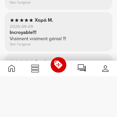
Voir l'original
Χαρά Μ.
2025-09-09
Incroyable!!!
Vraiment vraiment génial !!!
Voir l'original
Jessica S.
2025-08-04
haut confortable
idéal pour la salle de sport
Voir l'original
Flávia C.
2025-06-09
beau