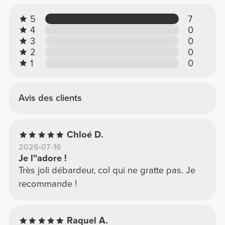
5
7
4
0
3
0
2
0
1
0
Avis des clients
Chloé D.
2026-07-16
Je l''adore !
Très joli débardeur, col qui ne gratte pas. Je
recommande !
Raquel A.