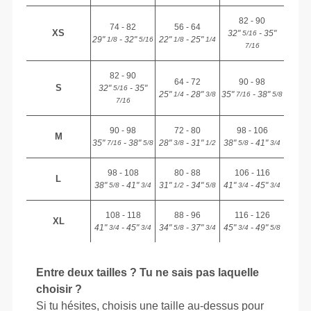
82 - 90
74 - 82
56 - 64
XS
32"
- 35"
5/16
29"
- 32"
22"
- 25"
1/8
5/16
1/8
1/4
7/16
82 - 90
64 - 72
90 - 98
S
32"
- 35"
5/16
25"
- 28"
35"
- 38"
1/4
3/8
7/16
5/8
7/16
90 - 98
72 - 80
98 - 106
M
35"
- 38"
28"
- 31"
38"
- 41"
7/16
5/8
3/8
1/2
5/8
3/4
98 - 108
80 - 88
106 - 116
L
38"
- 41"
31"
- 34"
41"
- 45"
5/8
3/4
1/2
5/8
3/4
3/4
108 - 118
88 - 96
116 - 126
XL
41"
- 45"
34"
- 37"
45"
- 49"
3/4
3/4
5/8
3/4
3/4
5/8
Entre deux tailles ? Tu ne sais pas laquelle
choisir ?
Si tu hésites, choisis une taille au-dessus pour