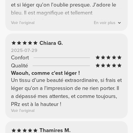
et si léger qu'on l'oublie presque. J'adore le
bleu. Il est magnifique et tellement
confortable. Je recommande vivement ce
Voir l'original
En voir plus
modèle dans toutes les couleurs disponibles,
il en vaut vraiment la peine.
Chiara G.
2025-07-29
Confort
Qualité
Waouh, comme c'est léger !
Un tissu d'une beauté extraordinaire, si frais et
léger qu'on a l'impression de ne rien porter. Il
a dépassé mes attentes, et comme toujours,
PRz est à la hauteur !
Voir l'original
Thamires M.