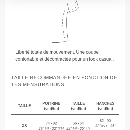
Liberté totale de mouvement. Une coupe
confortable et décontractée pour un look casual.
TAILLE RECOMMANDÉE EN FONCTION DE
TES MENSURATIONS
POITRINE
TAILLE
HANCHES
TAILLE
(cm)/(in)
(cm)/(in)
(cm)/(in)
82 - 90
74 - 82
56 - 64
XS
32"
- 35"
5/16
29"
- 32"
22"
- 25"
1/8
5/16
1/8
1/4