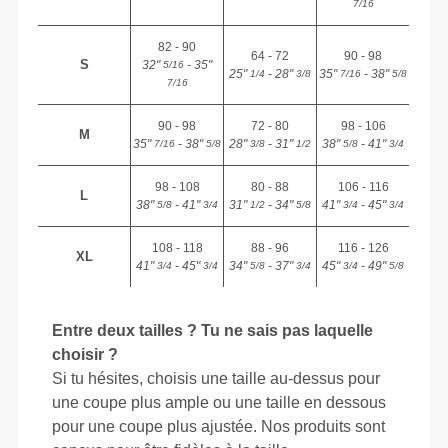
7/16
82 - 90
64 - 72
90 - 98
S
32"
- 35"
5/16
25"
- 28"
35"
- 38"
1/4
3/8
7/16
5/8
7/16
90 - 98
72 - 80
98 - 106
M
35"
- 38"
28"
- 31"
38"
- 41"
7/16
5/8
3/8
1/2
5/8
3/4
98 - 108
80 - 88
106 - 116
L
38"
- 41"
31"
- 34"
41"
- 45"
5/8
3/4
1/2
5/8
3/4
3/4
108 - 118
88 - 96
116 - 126
XL
41"
- 45"
34"
- 37"
45"
- 49"
3/4
3/4
5/8
3/4
3/4
5/8
Entre deux tailles ? Tu ne sais pas laquelle
choisir ?
Si tu hésites, choisis une taille au-dessus pour
une coupe plus ample ou une taille en dessous
pour une coupe plus ajustée. Nos produits sont