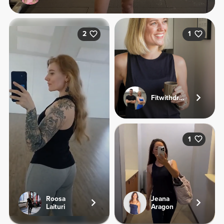
2
1
Fitwithdriesandjolien
1
Roosa
Jeana
Laituri
Aragon