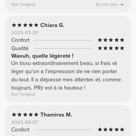
confortable. Je recommande vivement ce
Voir l'original
En voir plus
modèle dans toutes les couleurs disponibles,
il en vaut vraiment la peine.
Chiara G.
2025-07-29
Confort
Qualité
Waouh, quelle légèreté !
Un tissu extraordinairement beau, si frais et
léger qu'on a l'impression de ne rien porter
du tout. Il a dépassé mes attentes et, comme
toujours, PRz est à la hauteur !
Voir l'original
Thamires M.
2025-08-07
Confort