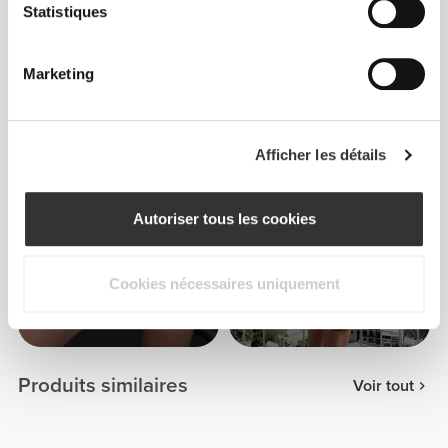
Statistiques
Marketing
Cristielle
Lima
Afficher les détails
3
Autoriser tous les cookies
Cookies nécessaires uniquement
Tamar
Stella
Kunz
Papamiltiadous
Produits similaires
Voir tout