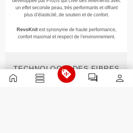
développée par Prozis qui crée des vêtements avec
un effet seconde peau, très performants et offrant
plus d'élasticité, de soutien et de confort.
RevoKnit
est synonyme de haute performance,
confort maximal et respect de l'environnement.
TECHNOLOGIE DES FIBRES
PoliStretch© est notre technologie de fibre très
polyvalente, mise au point en laboratoire, qui t'offre
le bon niveau de compression avec beaucoup