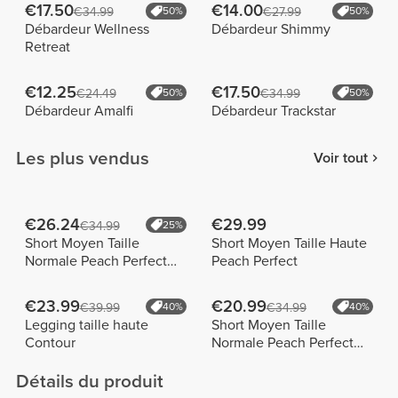
€17.50
€14.00
€34.99
50%
€27.99
50%
Débardeur Wellness
Débardeur Shimmy
Retreat
€12.25
€17.50
€24.49
50%
€34.99
50%
Débardeur Amalfi
Débardeur Trackstar
Les plus vendus
Voir tout
€26.24
€29.99
€34.99
25%
Short Moyen Taille
Short Moyen Taille Haute
Normale Peach Perfect
Peach Perfect
FX
€23.99
€20.99
€39.99
40%
€34.99
40%
Legging taille haute
Short Moyen Taille
Contour
Normale Peach Perfect
FX Cotton
Détails du produit