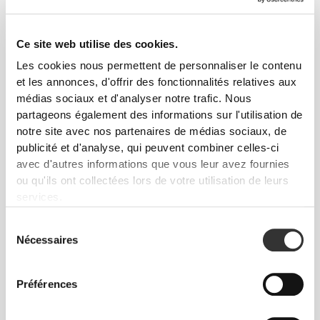
Ce site web utilise des cookies.
Les cookies nous permettent de personnaliser le contenu
et les annonces, d'offrir des fonctionnalités relatives aux
médias sociaux et d'analyser notre trafic. Nous
partageons également des informations sur l'utilisation de
Info et Entretien
notre site avec nos partenaires de médias sociaux, de
publicité et d'analyse, qui peuvent combiner celles-ci
avec d'autres informations que vous leur avez fournies
Avis généraux
ou qu'ils ont collectées lors de votre utilisation de leurs
5
services.
(21 avis)
Sélection
Nécessaires
du
De notre communauté
Voir tout
consentement
Préférences
11
3