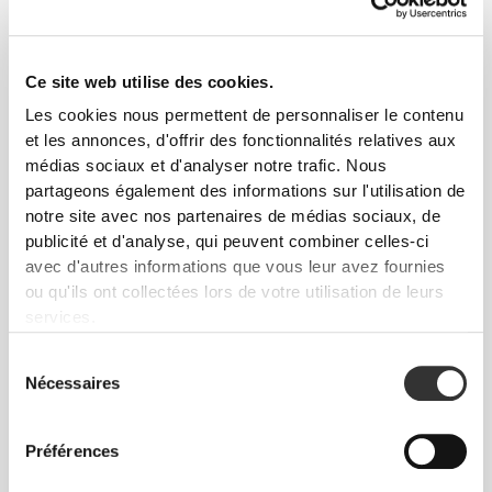
€19.99
€24.99
Short Taille Mi-Haute
Soutien-gorge Sport
Athleisure
Athleisure
Ce site web utilise des cookies.
Les cookies nous permettent de personnaliser le contenu
€29.99
€34.99
et les annonces, d'offrir des fonctionnalités relatives aux
Soutien-gorge Sport
Legging Taille Mi-Haute
Athleisure Aero
Athleisure
médias sociaux et d'analyser notre trafic. Nous
partageons également des informations sur l'utilisation de
Détails du produit
notre site avec nos partenaires de médias sociaux, de
publicité et d'analyse, qui peuvent combiner celles-ci
avec d'autres informations que vous leur avez fournies
ou qu'ils ont collectées lors de votre utilisation de leurs
services.
Sélection
Nécessaires
du
consentement
Préférences