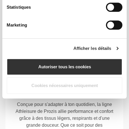
Statistiques
Marketing
Afficher les détails
Athleisure
Autoriser tous les cookies
Bouge librement. Fais
Cookies nécessaires uniquement
l'expérience du confort.
Conçue pour s'adapter à ton quotidien, la ligne
Athleisure de Prozis allie performance et confort
grâce à des tissus légers, respirants et d'une
grande douceur. Que ce soit pour des