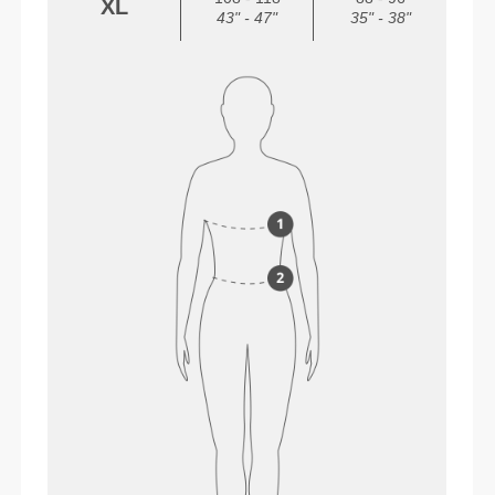
XL
43" - 47"
35" - 38"