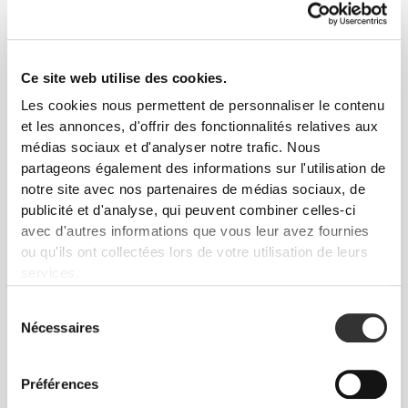
polyvalente, mise au point en laboratoire, qui t'offre
le bon niveau de compression avec beaucoup
d'élasticité pour de meilleures performances, un
meilleur maintien et un plus grand confort.
Ce site web utilise des cookies.
PoliStretch© te garde au sec et au frais et permet
Les cookies nous permettent de personnaliser le contenu
une grande liberté de mouvement.
et les annonces, d'offrir des fonctionnalités relatives aux
médias sociaux et d'analyser notre trafic. Nous
partageons également des informations sur l'utilisation de
CARACTÉRISTIQUES DU
notre site avec nos partenaires de médias sociaux, de
publicité et d'analyse, qui peuvent combiner celles-ci
PRODUIT
avec d'autres informations que vous leur avez fournies
ou qu'ils ont collectées lors de votre utilisation de leurs
services.
Sélection
Nécessaires
du
consentement
EXTENSIBILITÉ BIDIRECTIONNELLE
Préférences