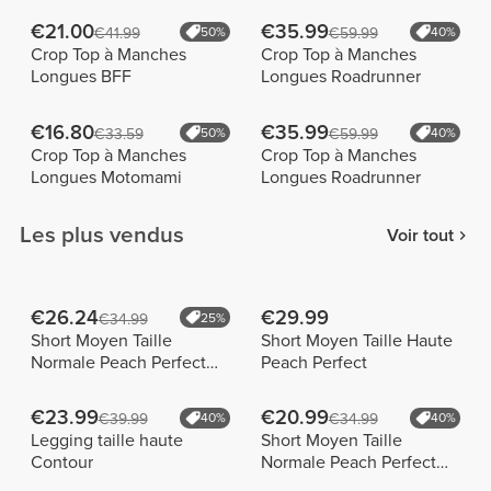
€21.00
€35.99
€41.99
50%
€59.99
40%
Crop Top à Manches
Crop Top à Manches
Longues BFF
Longues Roadrunner
€16.80
€35.99
€33.59
50%
€59.99
40%
Crop Top à Manches
Crop Top à Manches
Longues Motomami
Longues Roadrunner
Les plus vendus
Voir tout
€26.24
€29.99
€34.99
25%
Short Moyen Taille
Short Moyen Taille Haute
Normale Peach Perfect
Peach Perfect
FX
€23.99
€20.99
€39.99
40%
€34.99
40%
Legging taille haute
Short Moyen Taille
Contour
Normale Peach Perfect
FX Cotton