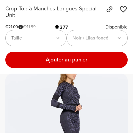
Crop Top à Manches Longues Special
Unit
Disponible
€21.00
€41.99
277
Taille
Noir / Lilas foncé
Ajouter au panier