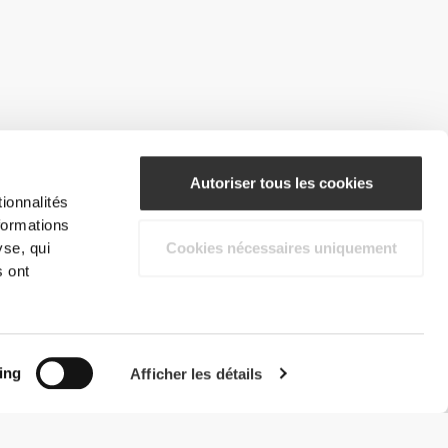
Autoriser tous les cookies
ionnalités
formations
yse, qui
Cookies nécessaires uniquement
s ont
ing
Afficher les détails