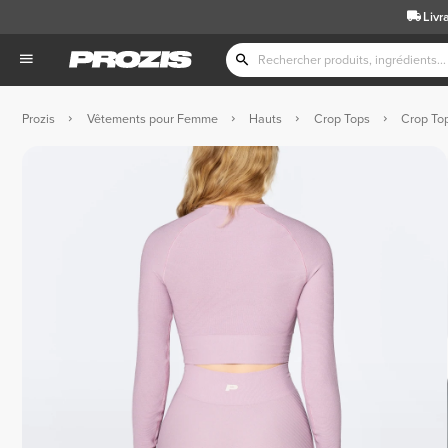
Livr
Prozis
Vêtements pour Femme
Hauts
Crop Tops
Crop To