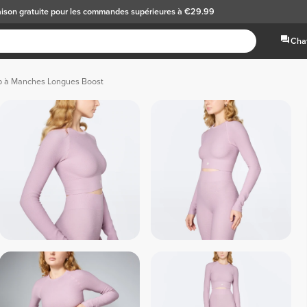
aison gratuite
pour les commandes supérieures à €29.99
Chat
p à Manches Longues Boost