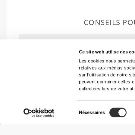
CONSEILS POU
Cet article
Ce site web utilise des co
Les cookies nous permetten
Près du corps
Regular
relatives aux médias socia
sur l'utilisation de notre 
peuvent combiner celles-ci
collectées lors de votre uti
Sélection
Nécessaires
du
consentement