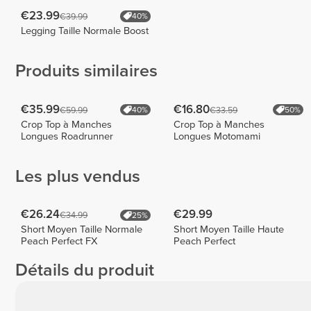
€23.99
€39.99
40%
Legging Taille Normale Boost
Produits similaires
€35.99
€16.80
€59.99
€33.59
40%
50%
Crop Top à Manches
Crop Top à Manches
Longues Roadrunner
Longues Motomami
Les plus vendus
€26.24
€29.99
€34.99
25%
Short Moyen Taille Normale
Short Moyen Taille Haute
Peach Perfect FX
Peach Perfect
Détails du produit