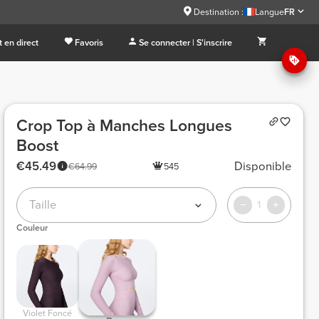
Destination :
Langue
FR
 en direct
Favoris
Se connecter | S'inscrire
Crop Top à Manches Longues
Boost
€45.49
Disponible
€64.99
545
Taille
1
Couleur
 Violet Foncé 