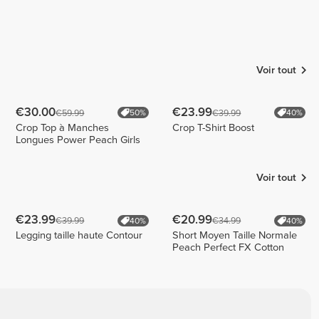
Voir tout
€30.00
€23.99
€59.99
€39.99
50%
40%
Crop Top à Manches
Crop T-Shirt Boost
Longues Power Peach Girls
Voir tout
€23.99
€20.99
€39.99
€34.99
40%
40%
Legging taille haute Contour
Short Moyen Taille Normale
Peach Perfect FX Cotton