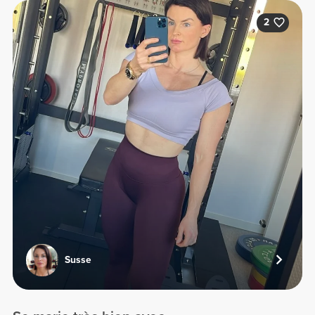
2
Susse