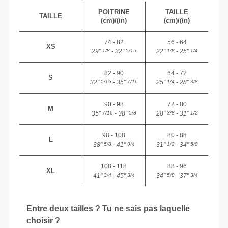
POITRINE
TAILLE
TAILLE
(cm)/(in)
(cm)/(in)
74 - 82
56 - 64
XS
29"
- 32"
22"
- 25"
1/8
5/16
1/8
1/4
82 - 90
64 - 72
S
32"
- 35"
25"
- 28"
5/16
7/16
1/4
3/8
90 - 98
72 - 80
M
35"
- 38"
28"
- 31"
7/16
5/8
3/8
1/2
98 - 108
80 - 88
L
38"
- 41"
31"
- 34"
5/8
3/4
1/2
5/8
108 - 118
88 - 96
XL
41"
- 45"
34"
- 37"
3/4
3/4
5/8
3/4
Entre deux tailles ? Tu ne sais pas laquelle
choisir ?