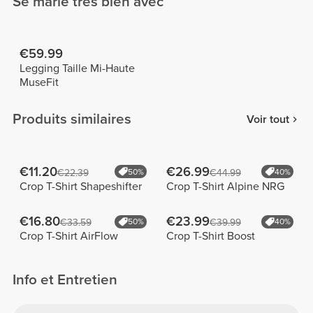
Se marie très bien avec
€59.99
Legging Taille Mi-Haute
MuseFit
Produits similaires
Voir tout
€11.20
€26.99
€22.39
50%
€44.99
40%
Crop T-Shirt Shapeshifter
Crop T-Shirt Alpine NRG
€16.80
€23.99
€33.59
50%
€39.99
40%
Crop T-Shirt AirFlow
Crop T-Shirt Boost
Info et Entretien