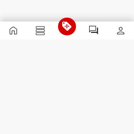
Informations utiles
Rejoignez notre équipe
Devient Partenaire
Termes & Conditions
Service Clients
S'abonner à la Newsletter
Reçois des actualités et des
promotions dans ta boîte
mail.
S'abonner
#ExceedYourself