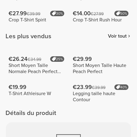
€27.99
€14.00
€39.99
30%
€27.99
50%
Crop T-Shirt Spirit
Crop T-Shirt Rush Hour
Les plus vendus
Voir tout
€26.24
€29.99
€34.99
25%
Short Moyen Taille
Short Moyen Taille Haute
Normale Peach Perfect
Peach Perfect
FX
€19.99
€23.99
€39.99
40%
T-Shirt Athleisure W
Legging taille haute
Contour
Détails du produit