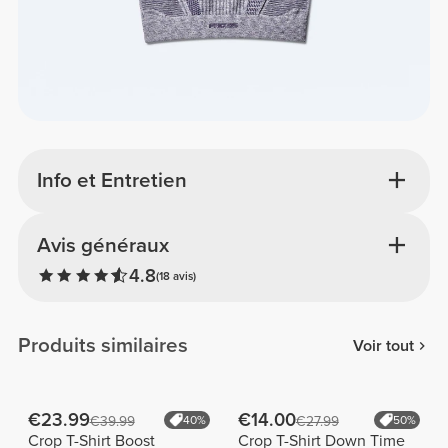
Info et Entretien
Avis généraux
4.8
(18 avis)
Produits similaires
Voir tout
€23.99
€14.00
€39.99
40%
€27.99
50%
Crop T-Shirt Boost
Crop T-Shirt Down Time