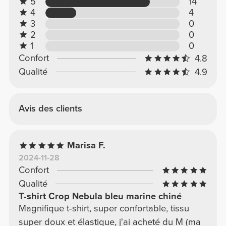
5
14
4
4
3
0
2
0
1
0
Confort
4.8
Qualité
4.9
Avis des clients
Marisa F.
2024-11-28
Confort
Qualité
T-shirt Crop Nebula bleu marine chiné
Magnifique t-shirt, super confortable, tissu
super doux et élastique, j'ai acheté du M (ma