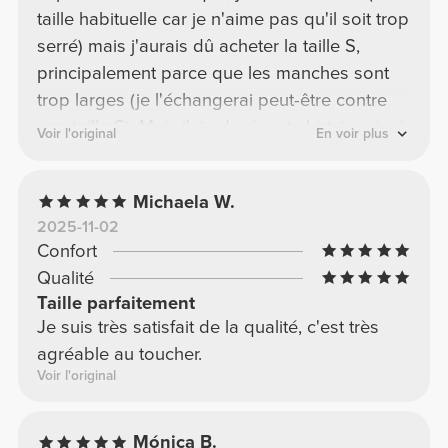
taille habituelle car je n'aime pas qu'il soit trop
serré) mais j'aurais dû acheter la taille S,
principalement parce que les manches sont
trop larges (je l'échangerai peut-être contre
une taille S). Mais j'ai adoré ce t-shirt, imprimé
Voir l'original
En voir plus
magnifique et différent.
Michaela W.
2025-11-02
Confort
Qualité
Taille parfaitement
Je suis très satisfait de la qualité, c'est très
agréable au toucher.
Voir l'original
Mónica B.