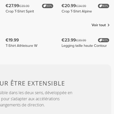
€27.99
€20.99
€39.99
€34.99
30%
40%
Crop T-Shirt Spirit
Crop T-Shirt Alpine
Voir tout
€19.99
€23.99
€39.99
40%
T-Shirt Athleisure W
Legging taille haute Contour
OUR
ÊTRE EXTENSIBLE
sible dans les deux sens, développée en
 pour s'adapter aux accélérations
hangements de direction.