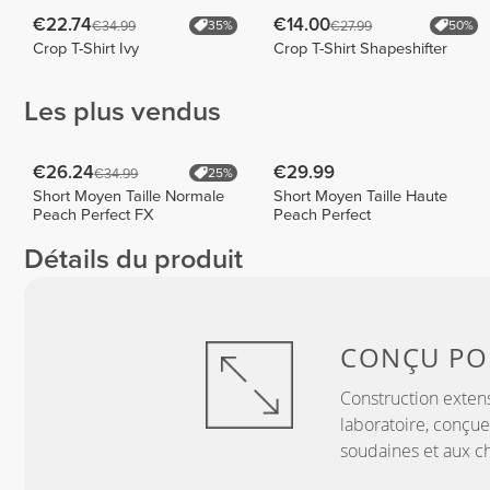
€22.74
€14.00
€34.99
€27.99
35%
50%
Crop T-Shirt Ivy
Crop T-Shirt Shapeshifter
Les plus vendus
€26.24
€29.99
€34.99
25%
Short Moyen Taille Normale
Short Moyen Taille Haute
Peach Perfect FX
Peach Perfect
Détails du produit
CONÇU P
Construction exten
laboratoire, conçue
soudaines et aux c