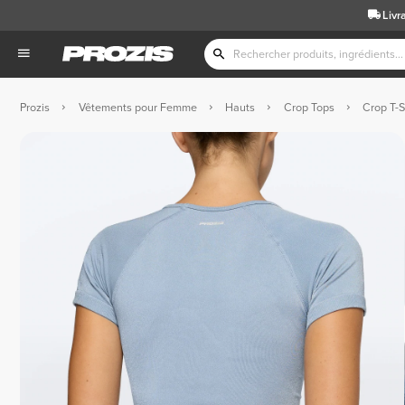
Livr
Prozis
Vêtements pour Femme
Hauts
Crop Tops
Crop T-S