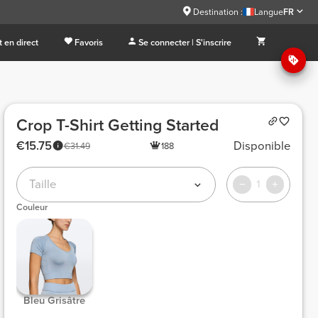
Destination :
Langue
FR
 en direct
Favoris
Se connecter | S'inscrire
Crop T-Shirt Getting Started
€15.75
Disponible
€31.49
188
Taille
1
Couleur
 Bleu Grisâtre 