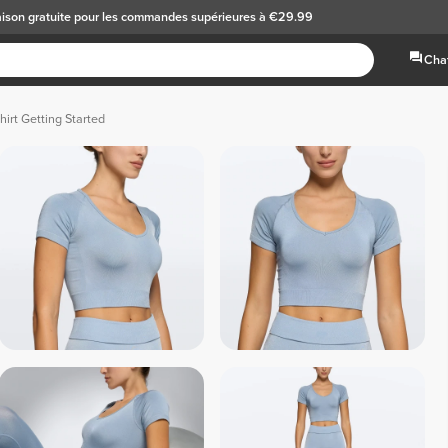
aison gratuite
pour les commandes supérieures à €29.99
Chat
hirt Getting Started