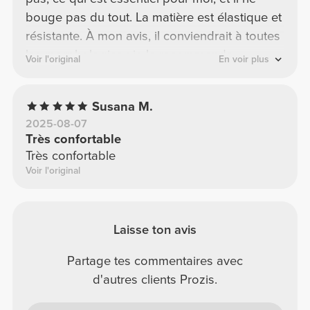
bouge pas du tout. La matière est élastique et
résistante. À mon avis, il conviendrait à toutes
les morphologies ; je le recommande.
Voir l'original
En voir plus
Susana M.
2025-08-07
Très confortable
Très confortable
Voir l'original
Laisse ton avis
Partage tes commentaires avec
d'autres clients Prozis.