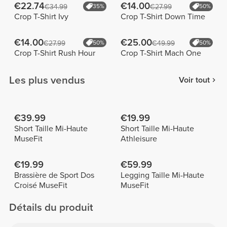
€22.74
€14.00
€34.99
35%
€27.99
50%
Crop T-Shirt Ivy
Crop T-Shirt Down Time
€14.00
€25.00
€27.99
50%
€49.99
50%
Crop T-Shirt Rush Hour
Crop T-Shirt Mach One
Les plus vendus
Voir tout
€39.99
€19.99
Short Taille Mi-Haute
Short Taille Mi-Haute
MuseFit
Athleisure
€19.99
€59.99
Brassière de Sport Dos
Legging Taille Mi-Haute
Croisé MuseFit
MuseFit
Détails du produit