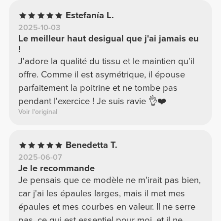
Estefanía L.
2025-10-03
Le meilleur haut desigual que j'ai jamais eu
!
J'adore la qualité du tissu et le maintien qu'il
offre. Comme il est asymétrique, il épouse
parfaitement la poitrine et ne tombe pas
pendant l'exercice ! Je suis ravie 👌❤️
Voir l'original
Benedetta T.
2025-06-07
Je le recommande
Je pensais que ce modèle ne m'irait pas bien,
car j'ai les épaules larges, mais il met mes
épaules et mes courbes en valeur. Il ne serre
pas, ce qui est essentiel pour moi, et il ne