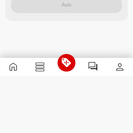
Avis
Informations utiles
Rejoignez notre équipe
Devient Partenaire
Termes & Conditions
Service Clients
S'abonner à la Newsletter
Reçois des actualités et des