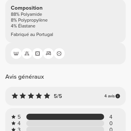
Composition
88% Polyamide
8% Polypropylène
4% Élastane
Fabriqué au Portugal
Avis généraux
5/5
4 avis
5
4
4
0
3
0