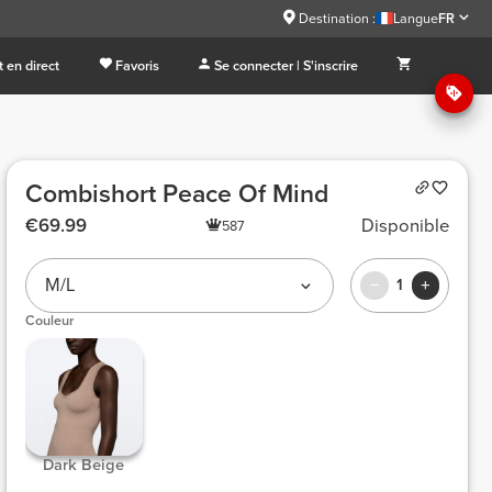
Destination :
Langue
FR
 en direct
Favoris
Se connecter | S'inscrire
Combishort Peace Of Mind
€69.99
Disponible
587
M/L
1
Couleur
 Dark Beige 