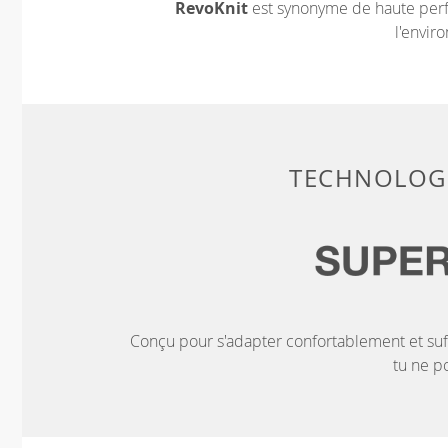
RevoKnit
est synonyme de haute perf
l'envir
TECHNOLOGI
Conçu pour s'adapter confortablement et su
tu ne po