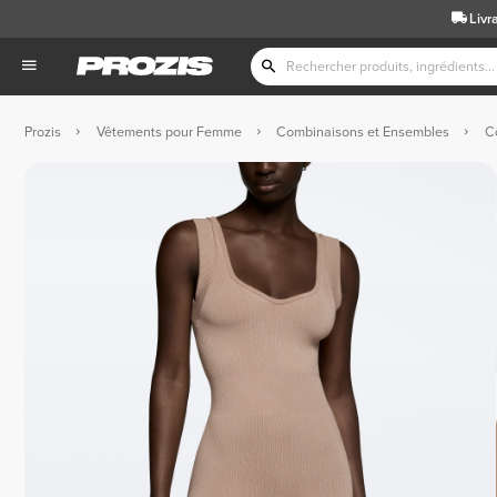
Livr
Prozis
Vêtements pour Femme
Combinaisons et Ensembles
C