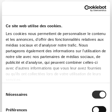
Ce site web utilise des cookies.
Les cookies nous permettent de personnaliser le contenu
et les annonces, d'offrir des fonctionnalités relatives aux
EU
US M
US W
(cm)
médias sociaux et d'analyser notre trafic. Nous
(in)
partageons également des informations sur l'utilisation de
notre site avec nos partenaires de médias sociaux, de
22
publicité et d'analyse, qui peuvent combiner celles-ci
36
4
5
8.7"
avec d'autres informations que vous leur avez fournies
ou qu'ils ont collectées lors de votre utilisation de leurs
22.7
37
5
6
services.
8.9"
Sélection
23.3
38
5.5
7
Nécessaires
du
9.2"
consentement
24
39
6.5
8
Préférences