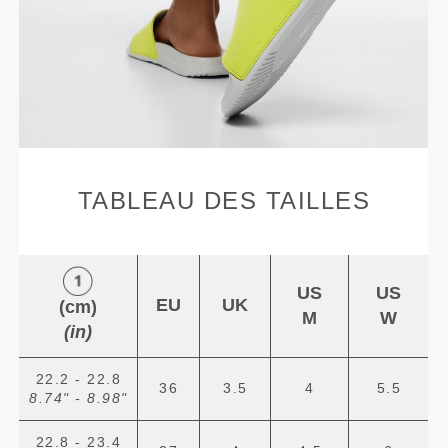
TABLEAU DES TAILLES
US
US
EU
UK
(cm)
M
W
(in)
22.2 - 22.8
36
3.5
4
5.5
8.74" - 8.98"
22.8 - 23.4