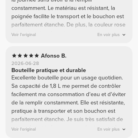
constamment. Le matériau est résistant, la
poignée facilite le transport et le bouchon est
parfaitement étanche. De plus, la couleur rose
est vraiment ravissante.
Voir l'original
En voir plus
Afonso B.
2026-06-28
Bouteille pratique et durable
Excellente bouteille pour un usage quotidien.
Sa capacité de 1,8 L me permet de contrôler
facilement ma consommation d'eau et d'éviter
de la remplir constamment. Elle est résistante,
pratique à transporter et son bouchon est
parfaitement étanche. Je suis très satisfait de
mon achat et je la recommande vivement !
Voir l'original
En voir plus