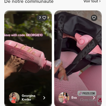
De notre communauté
Voir tout
7
Georgina
Eva
Kreike