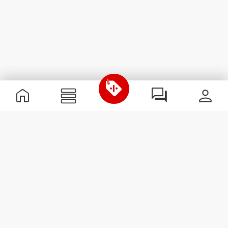
Informations utiles
Rejoignez notre équipe
Devient Partenaire
Termes & Conditions
Service Clients
S'abonner à la Newsletter
Reçois des actualités et des
promotions dans ta boîte
mail.