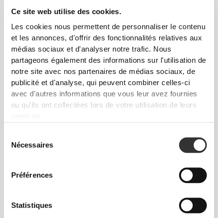
Ce site web utilise des cookies.
TRÈS RÉSISTANTE
Les cookies nous permettent de personnaliser le contenu
et les annonces, d'offrir des fonctionnalités relatives aux
La bouteille Hydra est fabriquée en polyéthylène
médias sociaux et d'analyser notre trafic. Nous
haute densité (PEHD) durable et de qualité. De
partageons également des informations sur l'utilisation de
plus, le bouchon à vis est totalement étanche et
notre site avec nos partenaires de médias sociaux, de
évite d'avoir un sac mouillé et des déversements
publicité et d'analyse, qui peuvent combiner celles-ci
accidentels.
avec d'autres informations que vous leur avez fournies
ou qu'ils ont collectées lors de votre utilisation de leurs
services.
Sélection
Nécessaires
du
consentement
À L'ABRI DES "ACCIDENTS"
Préférences
Notre bouchon à vis caractéristique et anti-fuites
Statistiques
évite les déversements accidentels et les sacs de
sport trempés.