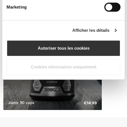
éviter des déformations osseuses et des fractures.
Marketing
Afficher les détails
Autoriser tous les cookies
Cookies nécessaires uniquement
Jointz 90 caps
€14.99