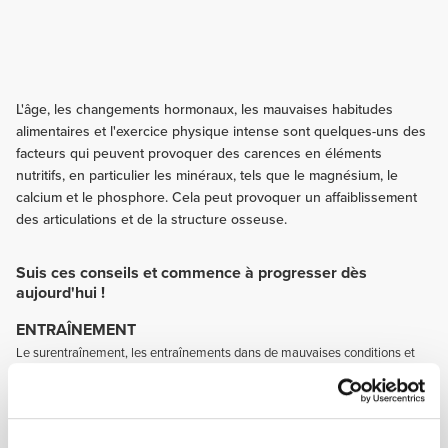
L'âge, les changements hormonaux, les mauvaises habitudes
alimentaires et l'exercice physique intense sont quelques-uns des
facteurs qui peuvent provoquer des carences en éléments
nutritifs, en particulier les minéraux, tels que le magnésium, le
calcium et le phosphore. Cela peut provoquer un affaiblissement
des articulations et de la structure osseuse.
Suis ces conseils et commence à progresser dès
aujourd'hui !
ENTRAÎNEMENT
Le surentraînement, les entraînements dans de mauvaises conditions et
l'utilisation d'un équipement inadéquat ainsi que d'autres facteurs tels que
la composition et le type de notre corps peuvent conduire à la
manifestation et/ou l'aggravation de certains états pathologiques et de
blessures au niveau des os et des articulations. Essaie de trouver le sport
qui te convient le mieux et fais en sorte de t'équiper correctement.