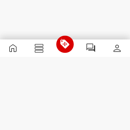
Informations utiles
Rejoignez notre équipe
Devient Partenaire
Termes & Conditions
Service Clients
S'abonner à la Newsletter
Reçois des actualités et des
promotions dans ta boîte
mail.