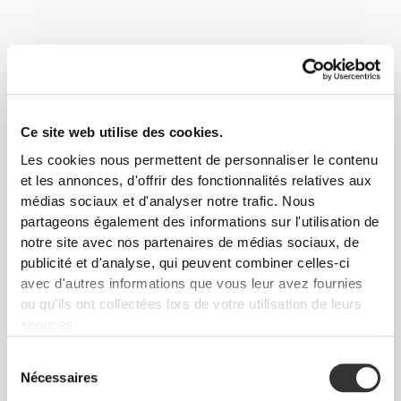
Des facteurs tels qu'un mode de vie au rythme effréné, la
compétitivité et la consommation d'aliments transformés et de
Ce site web utilise des cookies.
stimulants ont tendance à rendre les gens anxieux et irritables. Le
résultat est qu'ils ne se sentent pas complètement détendus et
Les cookies nous permettent de personnaliser le contenu
récupérés après le sommeil, ce qui peut se transformer en un
et les annonces, d'offrir des fonctionnalités relatives aux
cercle vicieux ou le mal-être assume le contrôle de la vie
médias sociaux et d'analyser notre trafic. Nous
quotidienne.
partageons également des informations sur l'utilisation de
notre site avec nos partenaires de médias sociaux, de
Suis ces conseils et commence à progresser dès
publicité et d'analyse, qui peuvent combiner celles-ci
aujourd'hui !
avec d'autres informations que vous leur avez fournies
ou qu'ils ont collectées lors de votre utilisation de leurs
ENTRAÎNEMENT
services.
Les activités comme la natation, le yoga, le pilates et la danse aident à
libérer la tension accumulée et aident le corps à se détendre, ce qui permet
Sélection
aussi de favoriser une bonne nuit de sommeil.
Nécessaires
du
NUTRITION