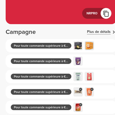
NRPRO
Campagne
Plus de détails
Pour toute commande supérieure à €30
Pour toute commande supérieure à €50
Pour toute commande supérieure à €70
x2
x2
Pour toute commande supérieure à €100
x2
Pour toute commande supérieure à €130