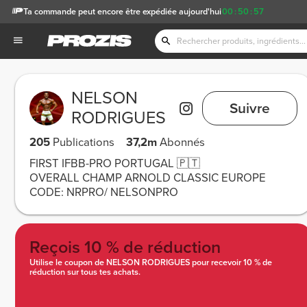
Ta commande peut encore être expédiée aujourd'hui
00
:
50
:
53
NELSON
Suivre
RODRIGUES
205
Publications
37,2m
Abonnés
FIRST IFBB-PRO PORTUGAL 🇵🇹
OVERALL CHAMP ARNOLD CLASSIC EUROPE
CODE: NRPRO/ NELSONPRO
Reçois 10 % de réduction
Utilise le coupon de NELSON RODRIGUES pour recevoir 10 % de
réduction sur tous tes achats.