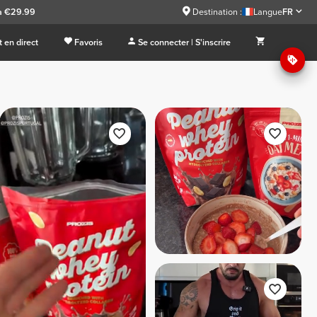
à €29.99
Destination :
Langue
FR
 en direct
Favoris
Se connecter | S'inscrire