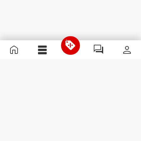
Informations utiles
Rejoignez notre équipe
Devient Partenaire
Termes & Conditions
Service Clients
S'abonner à la Newsletter
Reçois des actualités et des
promotions dans ta boîte
mail.