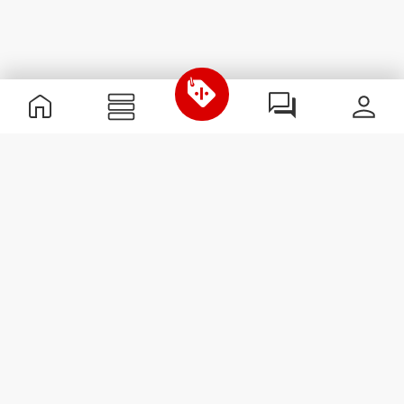
Informations utiles
Rejoignez notre équipe
Devient Partenaire
Termes & Conditions
Service Clients
S'abonner à la Newsletter
Reçois des actualités et des
promotions dans ta boîte
mail.
S'abonner
#ExceedYourself