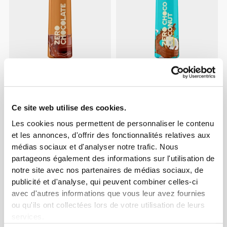
€2.69
€2.99
10%
€3.14
€3.49
10%
Sirop de Chocolat Zero 355
Sirop Chocolat-Noix de Coco
g
Zero 355 g
Ce site web utilise des cookies.
Les cookies nous permettent de personnaliser le contenu
et les annonces, d'offrir des fonctionnalités relatives aux
médias sociaux et d'analyser notre trafic. Nous
partageons également des informations sur l'utilisation de
notre site avec nos partenaires de médias sociaux, de
publicité et d'analyse, qui peuvent combiner celles-ci
avec d'autres informations que vous leur avez fournies
ou qu'ils ont collectées lors de votre utilisation de leurs
services.