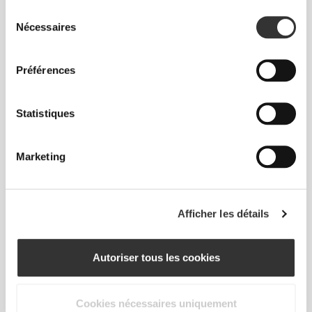
€2.24
€2.99
25%
€2.69
€2.99
10%
Sélection
Sirop de Pomme Zero 355 g
Sirop Pomme-Cannelle Zero
Nécessaires
du
355 g
consentement
Préférences
Statistiques
Marketing
€3.59
€3.99
10%
€3.14
€3.49
10%
Afficher les détails
Sirop de Framboise Zero 355
Sirop Chocolat-Caramel Zero
g
355 g
Autoriser tous les cookies
Cookies nécessaires uniquement