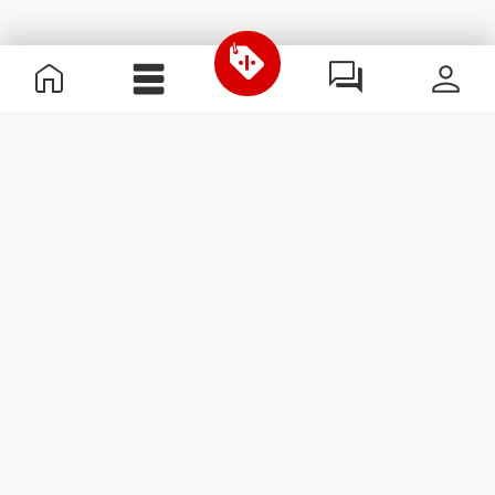
Informations utiles
Rejoignez notre équipe
Devient Partenaire
Termes & Conditions
Service Clients
S'abonner à la Newsletter
Reçois des actualités et des
promotions dans ta boîte
mail.
S'abonner
#ExceedYourself