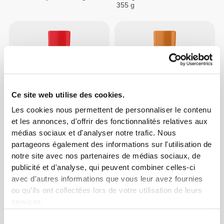
355 g
Ce site web utilise des cookies.
Les cookies nous permettent de personnaliser le contenu
et les annonces, d'offrir des fonctionnalités relatives aux
€2.99
€2.99
médias sociaux et d'analyser notre trafic. Nous
Ketchup Original Zero 355 g
Sauce Chipotle Ranch Zero
partageons également des informations sur l'utilisation de
355 g
notre site avec nos partenaires de médias sociaux, de
publicité et d'analyse, qui peuvent combiner celles-ci
avec d'autres informations que vous leur avez fournies
ou qu'ils ont collectées lors de votre utilisation de leurs
services.
Sélection