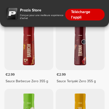
Sauces
Prozis Store
Télécharge
Conçue pour une meilleure expérience
l’appli
d'achat
€2.99
€2.99
Sauce Barbecue Zero 355 g
Sauce Teriyaki Zero 355 g