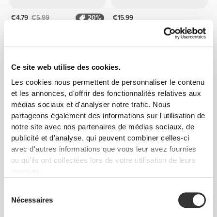
€4.79
€5.99
20%
€15.99
Noix de Coco Séchée 200 g
Whey Prime Protein Bar +
Creatine Vanilla x 6
2 ACHETÉS, 1 OFFERT
Ce site web utilise des cookies.
Les cookies nous permettent de personnaliser le contenu
et les annonces, d'offrir des fonctionnalités relatives aux
médias sociaux et d'analyser notre trafic. Nous
partageons également des informations sur l'utilisation de
notre site avec nos partenaires de médias sociaux, de
publicité et d'analyse, qui peuvent combiner celles-ci
avec d'autres informations que vous leur avez fournies
ou qu'ils ont collectées lors de votre utilisation de leurs
€4.49
€5.99
25%
€14.99
services.
Baies de goji 200 g
Real Protein Bar - Toffee x 8
Sélection
Nécessaires
du
consentement