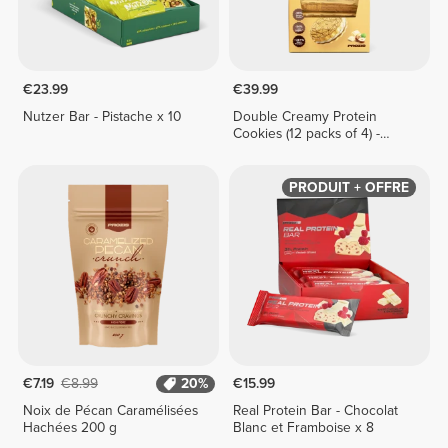
€23.99
€39.99
Nutzer Bar - Pistache x 10
Double Creamy Protein
Cookies (12 packs of 4) -
White Chocolate & Hazelnut
Cream
PRODUIT + OFFRE
€7.19
€8.99
20%
€15.99
Noix de Pécan Caramélisées
Real Protein Bar - Chocolat
Hachées 200 g
Blanc et Framboise x 8