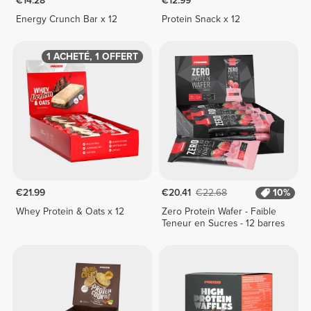
€14.28
€12.99
Energy Crunch Bar x 12
Protein Snack x 12
1 ACHETÉ, 1 OFFERT
€21.99
€20.41
€22.68
10%
Whey Protein & Oats x 12
Zero Protein Wafer - Faible
Teneur en Sucres - 12 barres