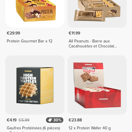
€29.99
€11.99
Protein Gourmet Bar x 12
All Peanuts - Barre aux
Cacahouètes et Chocolat
Noir x 10
€4.19
€5.99
30%
€23.88
Gaufres Protéinées (6 pièces)
12 x Protein Wafer 40 g