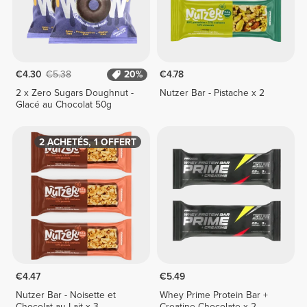
€4.30
€5.38
20%
€4.78
2 x Zero Sugars Doughnut -
Nutzer Bar - Pistache x 2
Glacé au Chocolat 50g
2 ACHETÉS, 1 OFFERT
€4.47
€5.49
Nutzer Bar - Noisette et
Whey Prime Protein Bar +
Chocolat au Lait x 3
Creatine Chocolate x 2