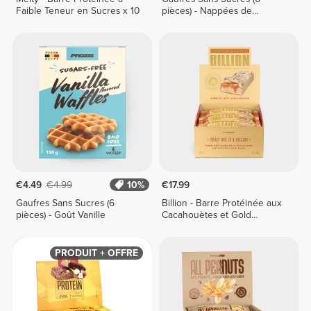
Faible Teneur en Sucres x 10
pièces) - Nappées de
Chocolat
€4.49
€4.99
10%
€17.99
Gaufres Sans Sucres (6
Billion - Barre Protéinée aux
pièces) - Goût Vanille
Cacahouètes et Gold
Chocolate x 9
PRODUIT + OFFRE