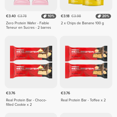
€3.40
€3.78
10%
€3.18
€3.98
20%
Zero Protein Wafer - Faible
2 x Chips de Banane 100 g
Teneur en Sucres - 2 barres
€3.76
€3.76
Real Protein Bar - Choco-
Real Protein Bar - Toffee x 2
filled Cookie x 2