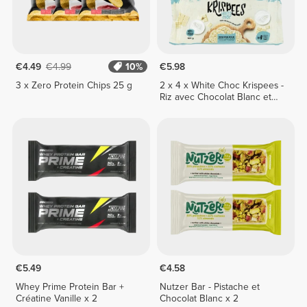
€4.49
€4.99
10%
€5.98
3 x Zero Protein Chips 25 g
2 x 4 x White Choc Krispees -
Riz avec Chocolat Blanc et
Goût Yaourt 26 g
€5.49
€4.58
Whey Prime Protein Bar +
Nutzer Bar - Pistache et
Créatine Vanille x 2
Chocolat Blanc x 2