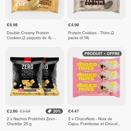
€6.98
€4.98
Double Creamy Protein
Protein Cookies - Thins (2
Cookies (2 paquets de 4) -
packs of 14)
Crème Noisette-Chocolat
Blanc
PRODUIT + OFFRE
€2.86
€3.58
20%
€4.47
2 x Nachos Protéinés Zero -
3 x ChocoNuts - Noix de
Cheddar 25 g
Cajou, Framboise et Chocolat
Blanc 50 g