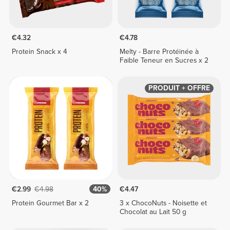
€4.32
€4.78
Protein Snack x 4
Melty - Barre Protéinée à
Faible Teneur en Sucres x 2
PRODUIT + OFFRE
€2.99
€4.98
40%
€4.47
Protein Gourmet Bar x 2
3 x ChocoNuts - Noisette et
Chocolat au Lait 50 g