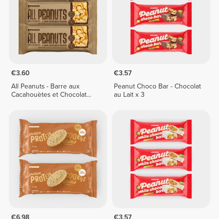
€3.60
€3.57
All Peanuts - Barre aux
Peanut Choco Bar - Chocolat
Cacahouètes et Chocolat
au Lait x 3
Noir x 3
€6.98
€3.57