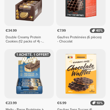
€34.99
€7.99
40%
Double Creamy Protein
Gaufres Protéinées (6 pièces)
Cookies (12 packs of 4) -
- Chocolat
Chocolate & Hazelnut Cream
1 ACHETÉ, 1 OFFERT
€23.99
€6.99
10%
Melty - Barre Protéinée à
Gaufres Sans Sucres (6