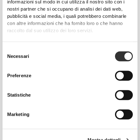
informazioni sul modo in cui utilizza il nostro sito con i
nostri partner che si occupano di analisi dei dati web,
pubblicità e social media, i quali potrebbero combinarle
con altre informazioni che ha fornito loro o che hanno
raccolto dal suo utilizzo dei loro servizi.
Selezione
Necessari
del
consenso
Preferenze
Statistiche
Prodotti preferiti
Vedi Tutto
Marketing
Mostra dettagli