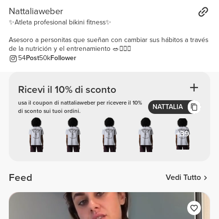
Nattaliaweber
✨Atleta profesional bikini fitness✨
Asesoro a personitas que sueñan con cambiar sus hábitos a través
de la nutrición y el entrenamiento 🥗🏋🏽‍♀️
54
Post
50k
Follower
Ricevi il 10% di sconto
usa il coupon di nattaliaweber per ricevere il 10%
NATTALIA
di sconto sui tuoi ordini.
+39
Feed
Vedi Tutto