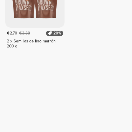
€2.70
€3.38
20%
2 x Semillas de lino marrón
200 g