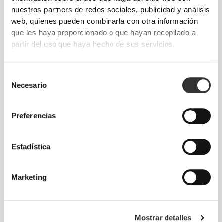
nuestros partners de redes sociales, publicidad y análisis
web, quienes pueden combinarla con otra información
que les haya proporcionado o que hayan recopilado a
partir del uso que haya hecho de sus servicios.
€6.79
€7.99
15%
€1.35
€1.69
20%
Selección
Probiotic Yogurt Starter Mix -
Semillas de Lino Marrón 200
Necesario
de
8 sticks
g
consentimiento
Preferencias
Estadística
Marketing
€9.99
€24.99
Mostrar detalles