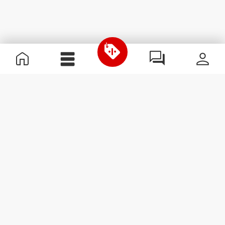
Información útil
Únete a nuestro equipo
Únete a nosotros
Términos y condiciones
Servicio de Atención al Cliente
Suscribirse al boletín
Recibe noticias y
promociones en tu correo
electrónico.
Suscribirse
#ExceedYourself